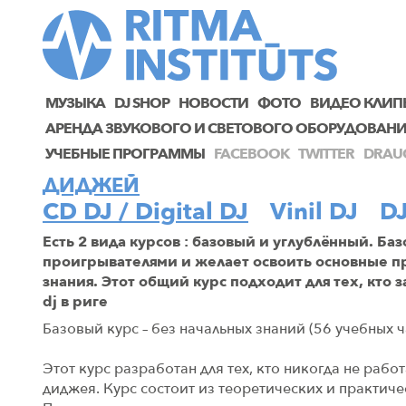
МУЗЫКА
DJ SHOP
НОВОСТИ
ФОТО
ВИДЕО КЛИП
AРЕНДА ЗВУКОВОГО И СВЕТОВОГО ОБОРУДОВАН
УЧЕБНЫЕ ПРОГРАММЫ
FACEBOOK
TWITTER
DRAU
ДИДЖЕЙ
CD DJ / Digital DJ
Vinil DJ
DJ
Есть 2 вида курсов : базовый и углублённый. Баз
проигрывателями и желает освоить основные пр
знания. Этот общий курс подходит для тех, кто
dj в риге
Базовый курс – без начальных знаний (56 учебных ч
Этот курс разработан для тех, кто никогда не раб
диджея. Курс состоит из теоретических и практичес