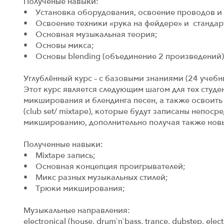
Полученые навыки:
• Установка оборудования, освоение проводов и 
• Освоение техники «рука на фейдере» и стандар
• Основная музыкальная теория;
• Основы микса;
• Основы blending (объединение 2 произведений)
Углублённый курс – с базовыми знаниями (24 учебн
Этот курс является следующим шагом для тех студ
микширования и блендинга песен, а также освоить
(club set/ mixtape), которые будут записаны непо
микшированию, дополнительно получая также новые на
Полученные навыки:
• Mixtape запись;
• Основная концепция проигрывателей;
• Микс разных музыкальных стилей;
• Трюки микширования;
Музыкальные направления:
electronical (house, drum`n`bass, trance, dubstep, electr