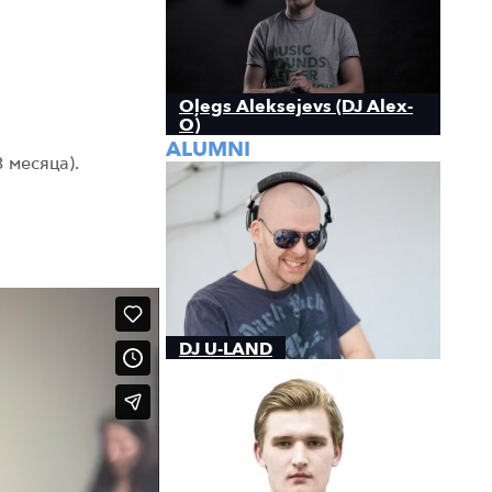
Oļegs Aleksejevs (DJ Alex-
O)
ALUMNI
 месяца).
DJ U-LAND