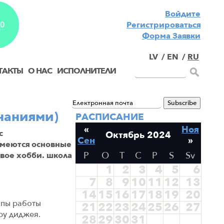
Войдите
Pегистрироваться
EO
Форма Заявки
LV
/
EN
/
RU
ТАКТЫ
О НАС
ИСПОЛНИТЕЛИ
знаниями)
РАСПИСАНИЕ
«
Ноя
с
Октябрь 2024
Сен
»
имеются основные
P
O
T
C
P
S
Sv
свое хобби. школа
1
2
3
4
5
6
7
8
9
10
11
12
13
14
15
16
17
18
19
20
ипы работы
21
22
23
24
25
26
27
ру диджея.
28
29
30
31