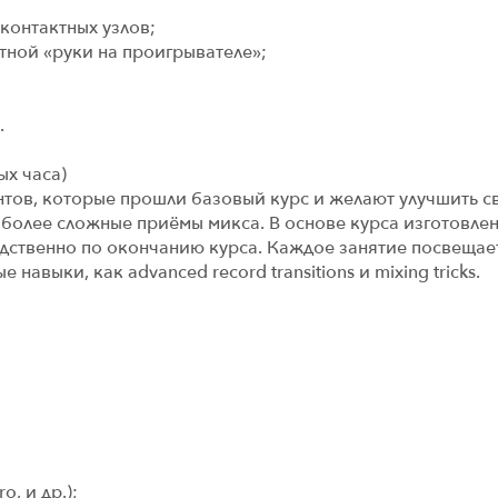
контактных узлов;
тной «руки на проигрывателе»;
.
ых часа)
ентов, которые прошли базовый курс и желают улучшить с
 более сложные приёмы микса. В основе курса изготовлен
средственно по окончанию курса. Каждое занятие посвещае
выки, как advanced record transitions и mixing tricks.
o, и др.);