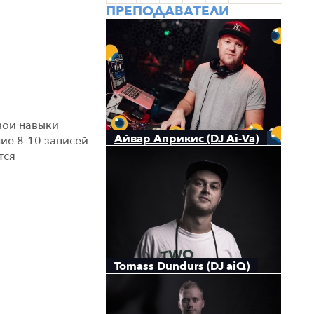
ПРЕПОДАВАТЕЛИ
вои навыки
Айвар Априкис (DJ Ai-Va)
ие 8-10 записей
тся
Tomass Dundurs (DJ aiQ)