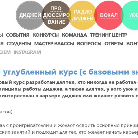
ПРО-
РАДИО
ДИДЖЕЙ
ДЮССИРО
ВОКАЛ
VID
ДИДЖЕЙ
ВАНИЕ
Ы
СОБЫТИЯ
КОНКУРСЫ
КОМАНДА
ТРЕНИНГ ЦЕНТР
ИЯ
СТУДЕНТЫ
МАСТЕР-КЛАССЫ
ВОПРОСЫ - ОТВЕТЫ
КОН
GIEM
INSTAGRAM
 углубленный курс (с базовыми 
овый курс разработан для тех, кто никогда не работал 
инципы работы диджея, а также для тех, у кого уже 
 заинтересован в карьере диджея или желают развить 
асов)
отал с проигрывателями и желает освоить основные принц
ких занятий и подходит для тех, кто желает начать карье