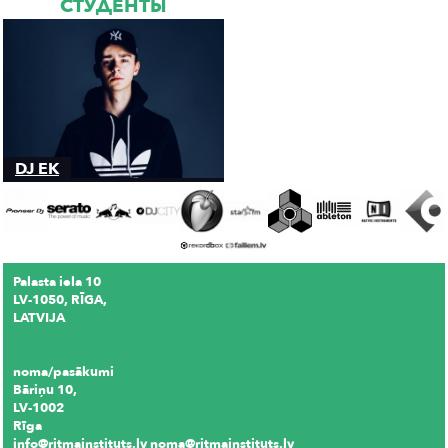
СТУДЕНТЫ
DJ EK
Palasta iela 10
LV-1050, RĪGA,
LATVIJA
noma/pasākumi
Bāriņu 10,
LV-1002
Rīga
info@ritmainstituts.lv noma@ritmainstituts.lv