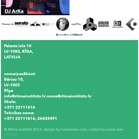
DJ ArKa
Palasta iela 10
LV-1050, RĪGA,
LATVIJA
noma/pasākumi
Bāriņu 10,
LV-1002
Rīga
info@ritmainstituts.lv noma@ritmainstituts.lv
Skola:
+371 22111616
Tehnikas noma:
+371 22111616, 26433491
Krēslu noma
© Ritma Institūts 2014, design by
tomslinins.com
, coded by
nooni.dev
0.030s