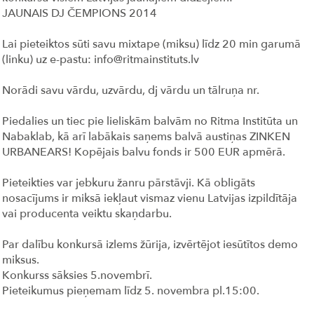
JAUNAIS DJ ČEMPIONS 2014
Lai pieteiktos sūti savu mixtape (miksu) līdz 20 min garumā
(linku) uz e-pastu: info@ritmainstituts.lv
Norādi savu vārdu, uzvārdu, dj vārdu un tālruņa nr.
Piedalies un tiec pie lieliskām balvām no Ritma Institūta un
Nabaklab, kā arī labākais saņems balvā austiņas ZINKEN
URBANEARS! Kopējais balvu fonds ir 500 EUR apmērā.
Pieteikties var jebkuru žanru pārstāvji. Kā obligāts
nosacījums ir miksā iekļaut vismaz vienu Latvijas izpildītāja
vai producenta veiktu skaņdarbu.
Par dalību konkursā izlems žūrija, izvērtējot iesūtītos demo
miksus.
Konkurss sāksies 5.novembrī.
Pieteikumus pieņemam līdz 5. novembra pl.15:00.