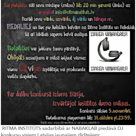
RITMA INSTITŪTS sadarbībā ar NABAKLAB piedāvā DJ
konkursu visiem Latvijas jaunajiem dīdžejiem: