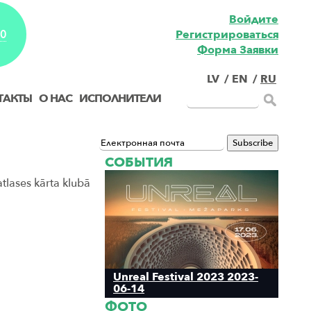
Войдите
Pегистрироваться
EO
Форма Заявки
LV
/
EN
/
RU
ТАКТЫ
О НАС
ИСПОЛНИТЕЛИ
СОБЫТИЯ
tlases kārta klubā
Unreal Festival 2023 2023-
06-14
ФОТО