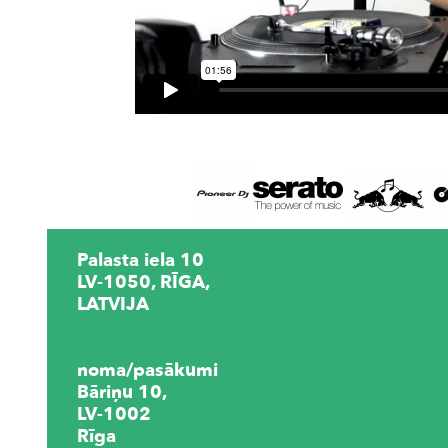
Palasta iela 10
LV-1050, RĪGA,
LATVIJA
noma/pasākumi
Bāriņu 10,
LV-1002
Rīga