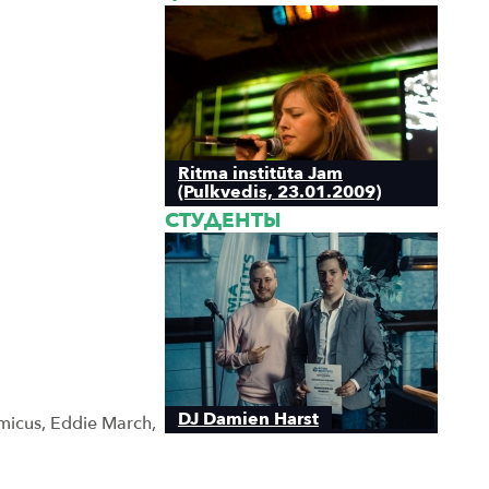
Ritma institūta Jam
(Pulkvedis, 23.01.2009)
СТУДЕНТЫ
DJ Damien Harst
imicus, Eddie March,