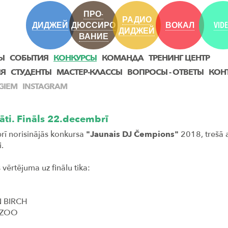
ПРО-
РАДИО
ДИДЖЕЙ
ДЮССИРО
ВОКАЛ
VID
ДИДЖЕЙ
ВАНИЕ
Ы
СОБЫТИЯ
КОНКУРСЫ
КОМАНДА
ТРЕНИНГ ЦЕНТР
ИЯ
СТУДЕНТЫ
МАСТЕР-КЛАССЫ
ВОПРОСЫ - ОТВЕТЫ
КОН
GIEM
INSTAGRAM
āti. Fināls 22.decembrī
ī norisinājās konkursa
"Jaunais DJ Čempions"
2018, trešā a
i.
 vērtējuma uz finālu tika:
N BIRCH
RZOO