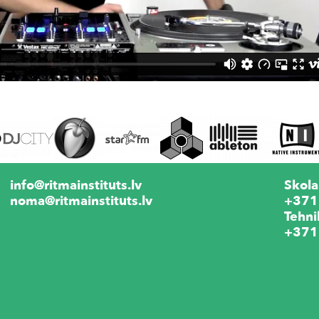
info@ritmainstituts.lv
Skola
noma@ritmainstituts.lv
+371
Tehni
+371
Krēs