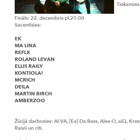
Tiekamies 
Fināls: 22. decembris pl.21:00
Sacentīsies:
EK
MA LINA
REFLX
ROLAND LEVAN
ELLIS RAILY
KONTIOLA!
MCRICH
DEILA
MARTIN BIRCH
AMBERZOO
Žūrijā darbosies: AI-VA, [Ex] Da Bass, Alex-O, aiQ, Kre
Raivii un citi.