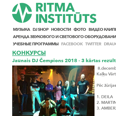
МУЗЫКА
DJ SHOP
НОВОСТИ
ФОТО
ВИДЕО КЛИП
AРЕНДА ЗВУКОВОГО И СВЕТОВОГО ОБОРУДОВАН
УЧЕБНЫЕ ПРОГРАММЫ
FACEBOOK
TWITTER
DRAU
КОНКУРСЫ
Jaunais DJ Čempions 2018 - 3 kārtas rezult
8.decembr
Kaļķu Vārt
Pēc žūrijas
1. DEILA
2. MARTI
3. AMBE