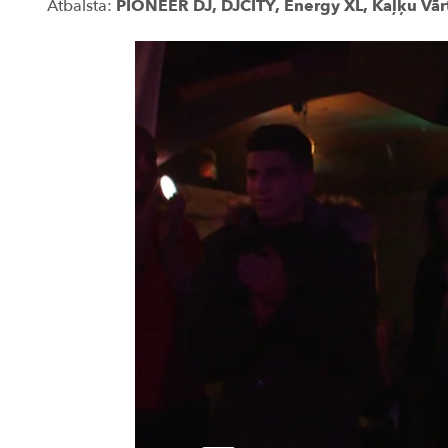
Atbalsta:
PIONEER DJ, DJCITY, Energy XL, Kaļķu Vārt