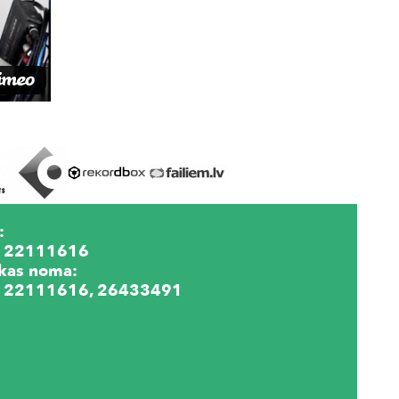
:
 22111616
kas noma:
 22111616, 26433491
lu noma