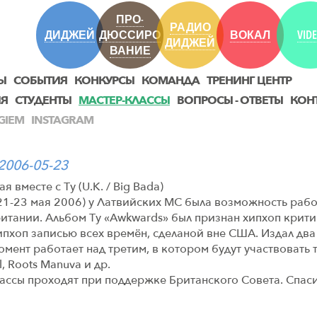
ПРО-
РАДИО
ДИДЖЕЙ
ДЮССИРО
ВОКАЛ
VID
ДИДЖЕЙ
ВАНИЕ
Ы
СОБЫТИЯ
КОНКУРСЫ
КОМАНДА
ТРЕНИНГ ЦЕНТР
ИЯ
СТУДЕНТЫ
МАСТЕР-КЛАССЫ
ВОПРОСЫ - ОТВЕТЫ
КОН
GIEM
INSTAGRAM
2006-05-23
я вместе с Ту (U.K. / Big Bada)
21-23 мая 2006) у Латвийских МС была возможность работ
итании. Альбом Ту «Awkwards» был признан хипхоп крит
ипхоп записью всех времён, сделаной вне США. Издал два
мент работает над третим, в котором будут участвовать 
l, Roots Manuva и др.
ассы проходят при поддержке Британского Совета. Спаси