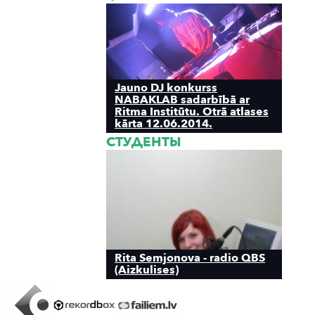
Jauno DJ konkurss
NABAKLAB sadarbībā ar
Ritma Institūtu. Otrā atlases
kārta 12.06.2014.
СТУДЕНТЫ
Rita Semjonova - radio QBS
(Aizkulises)