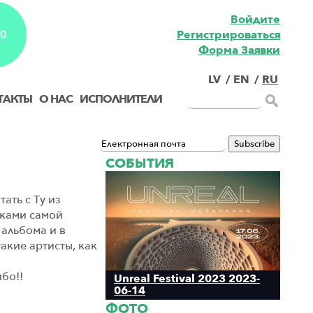
Войдите
Pегистрироваться
EO
Форма Заявки
LV
/
EN
/
RU
ТАКТЫ
О НАС
ИСПОЛНИТЕЛИ
СОБЫТИЯ
ать с Ту из
иками самой
 альбома и в
такие артисты, как
бо!!
Unreal Festival 2023 2023-
06-14
ФОТО