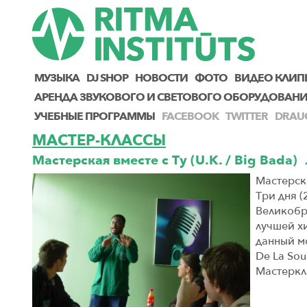
МУЗЫКА
DJ SHOP
НОВОСТИ
ФОТО
ВИДЕО КЛИП
AРЕНДА ЗВУКОВОГО И СВЕТОВОГО ОБОРУДОВАН
УЧЕБНЫЕ ПРОГРАММЫ
FACEBOOK
TWITTER
DRAU
МАСТЕР-КЛАССЫ
Мастерская вместе с Ту (U.K. / Big Bada)
Мастерска
Три дня (
Великобр
лучшей х
данный мо
De La Sou
Мастеркл