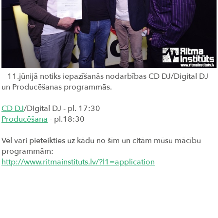
11.jūnijā notiks iepazīšanās nodarbības CD DJ/Digital DJ
un Producēšanas programmās.
CD DJ
/DIgital DJ - pl. 17:30
Producēšana
- pl.18:30
Vēl vari pieteikties uz kādu no šīm un citām mūsu mācību
programmām:
http://www.ritmainstituts.lv/?l1=application