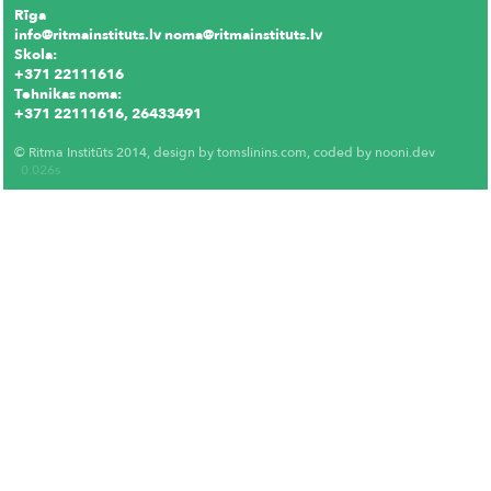
Rīga
info@ritmainstituts.lv noma@ritmainstituts.lv
Skola:
+371 22111616
Tehnikas noma:
+371 22111616, 26433491
Krēslu noma
© Ritma Institūts 2014, design by
tomslinins.com
, coded by
nooni.dev
0.026s