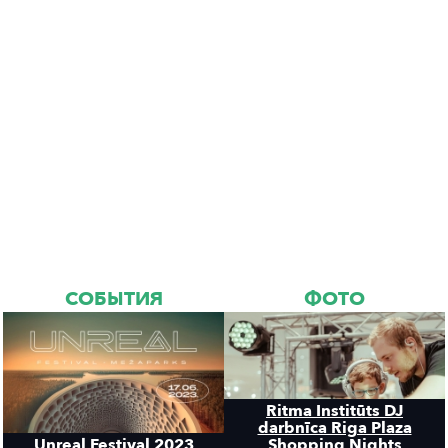
СОБЫТИЯ
ФОТО
Ritma Institūts DJ
darbnīca Riga Plaza
Unreal Festival 2023
Shopping Nights