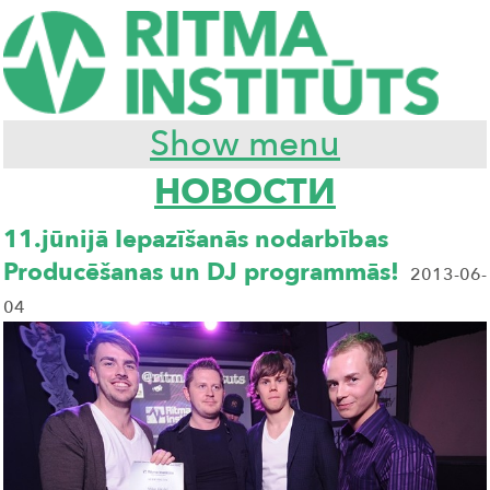
Show menu
НОВОСТИ
11.jūnijā Iepazīšanās nodarbības
Producēšanas un DJ programmās!
2013-06-
04