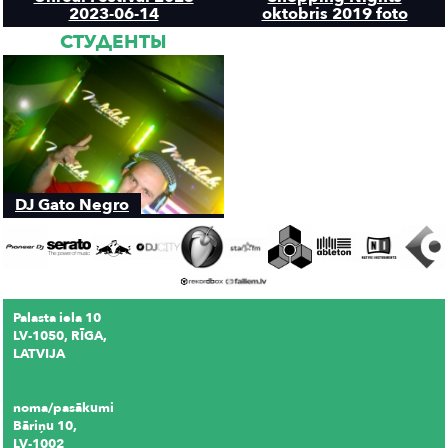
2023-06-14
oktobris 2019 foto
СТУДЕНТЫ
DJ Gato Negro
Palasta iela 10
LV-1050, RĪGA,
LATVIJA
noma/pasākumi
Bāriņu 10,
LV-1002