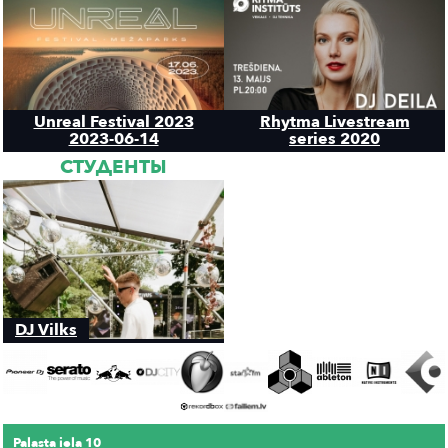
Unreal Festival 2023
Rhytma Livestream
2023-06-14
series 2020
СТУДЕНТЫ
DJ Vilks
Palasta iela 10