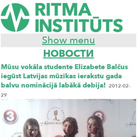
Show menu
НОВОСТИ
Mūsu vokāla studente Elizabete Balčus
iegūst Latvijas mūzikas ierakstu gada
balvu nominācijā labākā debija!
2012-02-
29