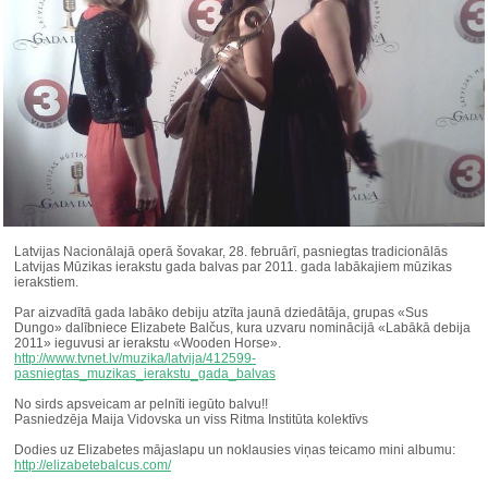
Latvijas Nacionālajā operā šovakar, 28. februārī, pasniegtas tradicionālās
Latvijas Mūzikas ierakstu gada balvas par 2011. gada labākajiem mūzikas
ierakstiem.
Par aizvadītā gada labāko debiju atzīta jaunā dziedātāja, grupas «Sus
Dungo» dalībniece Elizabete Balčus, kura uzvaru nominācijā «Labākā debija
2011» ieguvusi ar ierakstu «Wooden Horse».
http://www.tvnet.lv/muzika/latvija/412599-
pasniegtas_muzikas_ierakstu_gada_balvas
No sirds apsveicam ar pelnīti iegūto balvu!!
Pasniedzēja Maija Vidovska un viss Ritma Institūta kolektīvs
Dodies uz Elizabetes mājaslapu un noklausies viņas teicamo mini albumu:
http://elizabetebalcus.com/