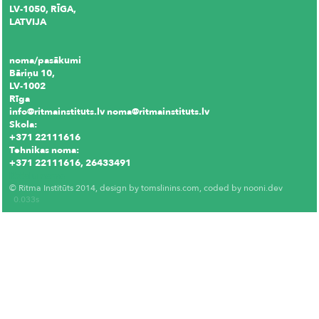
LV-1050, RĪGA,
LATVIJA
noma/pasākumi
Bāriņu 10,
LV-1002
Rīga
info@ritmainstituts.lv noma@ritmainstituts.lv
Skola:
+371 22111616
Tehnikas noma:
+371 22111616, 26433491
Krēslu noma
© Ritma Institūts 2014, design by
tomslinins.com
, coded by
nooni.dev
0.033s