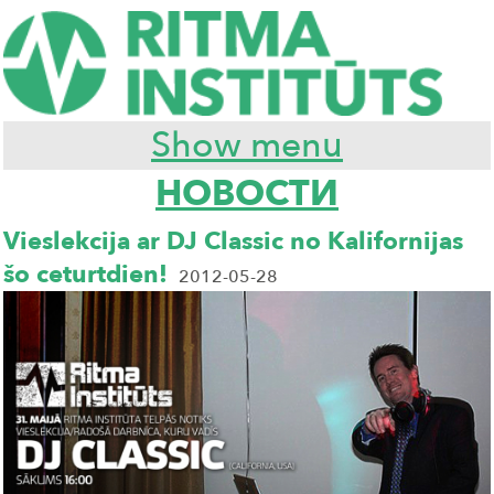
Show menu
НОВОСТИ
Vieslekcija ar DJ Classic no Kalifornijas
šo ceturtdien!
2012-05-28