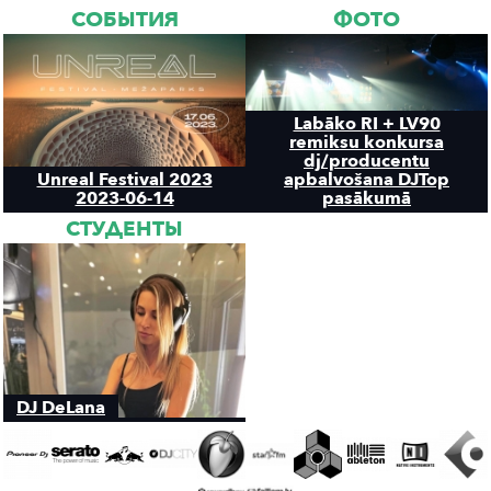
СОБЫТИЯ
ФОТО
Labāko RI + LV90
remiksu konkursa
dj/producentu
Unreal Festival 2023
apbalvošana DJTop
2023-06-14
pasākumā
СТУДЕНТЫ
DJ DeLana