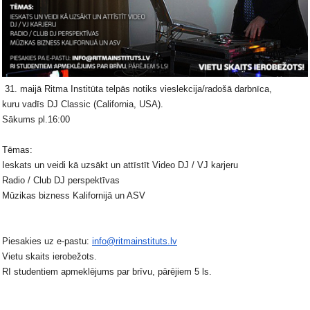
31. maijā Ritma Institūta telpās notiks vieslekcija/radošā darbnīca,
kuru vadīs DJ Classic (California, USA).
Sākums pl.16:00
Tēmas:
Ieskats un veidi kā uzsākt un attīstīt Video DJ / VJ karjeru
Radio / Club DJ perspektīvas
Mūzikas bizness Kalifornijā un ASV
Piesakies uz e-pastu:
info@ritmainstituts.lv
Vietu skaits ierobežots.
RI studentiem apmeklējums par brīvu, pārējiem 5 ls.