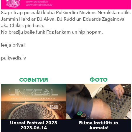
8.aprīlī ap pusnakti klubā Pulkvedim Neviens Neraksta notiks
Jammin Hard ar DJ Ai-va, DJ Rudd un Eduards Zagainovs
aka Chikijs pie basa.
No brazīļu baile funk līdz fankam un hip hopam.
Ieeja brīva!
pulkvedis.lv
СОБЫТИЯ
ФОТО
Unreal Festival 2023
Ritma Institūts in
2023-06-14
Jurmala!