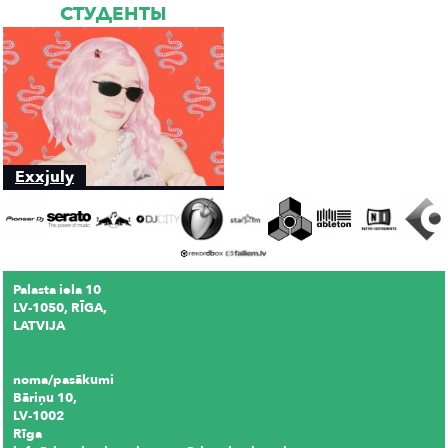
СТУДЕНТЫ
Exxjuly
Palasta iela 10
LV-1050, RĪGA,
LATVIJA
noma/pasākumi
Bāriņu 10,
LV-1002
Rīga