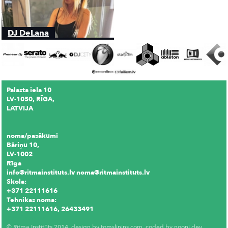
DJ DeLana
Palasta iela 10
LV-1050, RĪGA,
LATVIJA
noma/pasākumi
Bāriņu 10,
LV-1002
Rīga
info@ritmainstituts.lv noma@ritmainstituts.lv
Skola:
+371 22111616
Tehnikas noma:
+371 22111616, 26433491
Krēslu noma
© Ritma Institūts 2014, design by
tomslinins.com
, coded by
nooni.dev