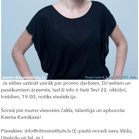
Ja vēlies uzzināt vairāk par promo darbiem, DJ setiem un
pasākumiem ārzemēs, tad šī info ir tieši Tev! 22. oktobrī,
trešdien, 19:00, notiks vieslekcija.
Šoreiz pie mums viesosies čakla, talantīga un apburoša
Ksenia Kamikaza!
Piesakies: info@ritmainstituts.lv (E-pastā noradi savu Vādu,
Uzvārdu un tel. nr.) .