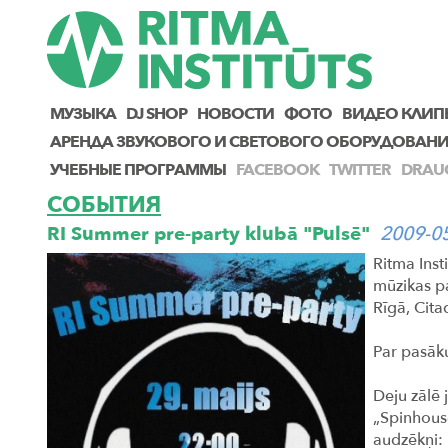
МУЗЫКА
DJ SHOP
НОВОСТИ
ФОТО
ВИДЕО КЛИП
AРЕНДА ЗВУКОВОГО И СВЕТОВОГО ОБОРУДОВАН
УЧЕБНЫЕ ПРОГРАММЫ
FACEBOOK
TWITTER
DRAU
СОБЫТИЯ
RI Summer pre-party klubā "Pulsē"
2009-0
Ritma Insti
mūzikas pa
Rīgā, Cita
Par pasāk
Deju zālē 
„Spinhouse
audzēkņi: 