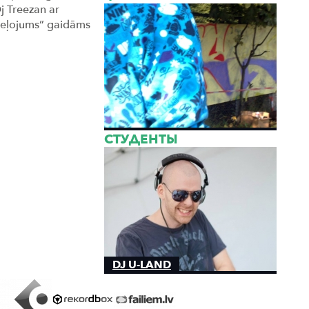
Dj Treezan ar
 „ceļojums” gaidāms
СТУДЕНТЫ
DJ U-LAND