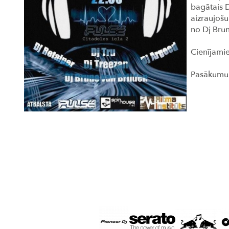
bagātais D
aizraujošu
no Dj Bru
Cienījamie
Pasākumu a