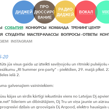
ПРО-
РАДИО
ДИДЖЕЙ
ДЮССИРО
ВОКАЛ
VID
ДИДЖЕЙ
ВАНИЕ
Ы
СОБЫТИЯ
КОНКУРСЫ
КОМАНДА
ТРЕНИНГ ЦЕНТР
ИЯ
СТУДЕНТЫ
МАСТЕР-КЛАССЫ
ВОПРОСЫ - ОТВЕТЫ
КОН
GIEM
INSTAGRAM
5-20
tūts jūs visus gaida uz izteikti saviļņojošu un ritmiski pulsējošu
sākumu „RI Summer pre-party” – piektdien, 29. maijā plkst. 2
deles ielā 2.
uma galvenajiem vaininiekiem:
jūsu kājas un sirdis kārtīgi iekustinās viens no Latvijas Dj apvie
.net” līderiem un dibinātājiem, Dj Tru un viņa jaunie un aizraut
progresīvi dziļais un groovīgais Dj Argood, elektro hausīgai