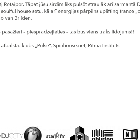
j Retaiper. Tāpat jūsu sirdīm liks pulsēt straujāk arī šarmantā 
 soulful house setu, kā arī enerģijas pārpilns uplifting trance
no van Briiden.
 pasažieri – piesprādzējieties – tas būs viens traks lidojums!!
tbalsta: klubs „Pulsē”, Spinhouse.net, Ritma Institūts