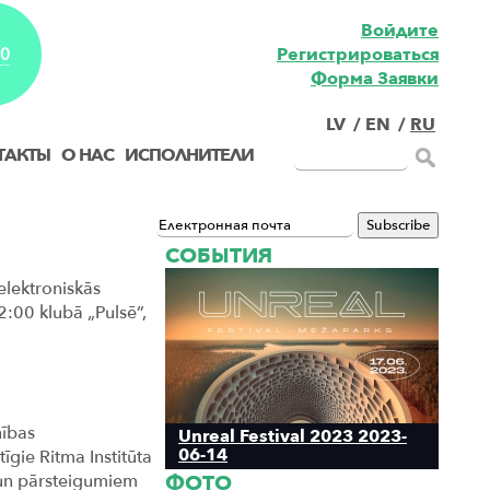
Войдите
Pегистрироваться
EO
Форма Заявки
LV
/
EN
/
RU
ТАКТЫ
О НАС
ИСПОЛНИТЕЛИ
СОБЫТИЯ
 elektroniskās
2:00 klubā „Pulsē”,
nības
Unreal Festival 2023 2023-
06-14
īgie Ritma Institūta
s un pārsteigumiem
ФОТО