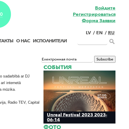
Войдите
Pегистрироваться
EO
Форма Заявки
LV
/
EN
/
RU
ТАКТЫ
О НАС
ИСПОЛНИТЕЛИ
СОБЫТИЯ
io sadarbībā ar DJ
arī internetā
va mūzika.
tvija, Radio TEV, Capital
Unreal Festival 2023 2023-
06-14
ФОТО