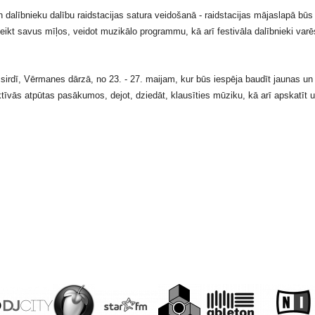
un dalībnieku dalību raidstacijas satura veidošanā - raidstacijas mājaslapā būs
sveikt savus mīļos, veidot muzikālo programmu, kā arī festivāla dalībnieki var
sirdī, Vērmanes dārzā, no 23. - 27. maijam, kur būs iespēja baudīt jaunas un 
ktīvās atpūtas pasākumos, dejot, dziedāt, klausīties mūziku, kā arī apskatīt 