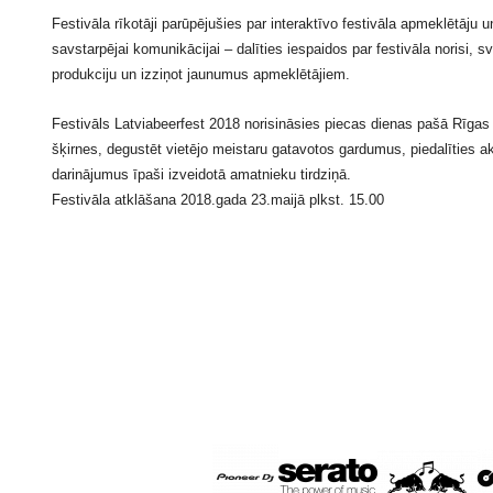
Festivāla rīkotāji parūpējušies par interaktīvo festivāla apmeklētāju 
savstarpējai komunikācijai – dalīties iespaidos par festivāla norisi, 
produkciju un izziņot jaunumus apmeklētājiem.
Festivāls Latviabeerfest 2018 norisināsies piecas dienas pašā Rīgas 
šķirnes, degustēt vietējo meistaru gatavotos gardumus, piedalīties a
darinājumus īpaši izveidotā amatnieku tirdziņā.
Festivāla atklāšana 2018.gada 23.maijā plkst. 15.00