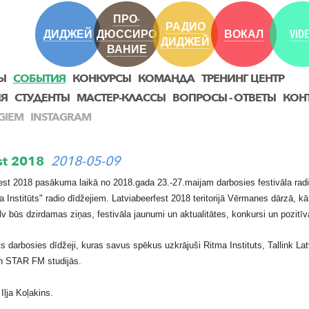
ПРО-
РАДИО
ДИДЖЕЙ
ДЮССИРО
ВОКАЛ
VID
ДИДЖЕЙ
ВАНИЕ
Ы
СОБЫТИЯ
КОНКУРСЫ
КОМАНДА
ТРЕНИНГ ЦЕНТР
ИЯ
СТУДЕНТЫ
МАСТЕР-КЛАССЫ
ВОПРОСЫ - ОТВЕТЫ
КОН
GIEM
INSTAGRAM
est 2018
2018-05-09
est 2018 pasākuma laikā no 2018.gada 23.-27.maijam darbosies festivāla rad
 Institūts" radio dīdžejiem. Latviabeerfest 2018 teritorijā Vērmanes dārzā, kā 
v būs dzirdamas ziņas, festivāla jaunumi un aktualitātes, konkursi un pozitī
ts darbosies dīdžeji, kuras savus spēkus uzkrājuši Ritma Instituts, Tallink La
n STAR FM studijās.
ļja Koļakins.