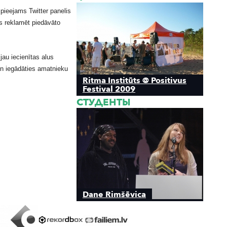
 pieejams Twitter panelis
ēs reklamēt piedāvāto
jau iecienītas alus
un iegādāties amatnieku
Ritma Institūts @ Positivus
Festival 2009
СТУДЕНТЫ
Dane Rimšēvica