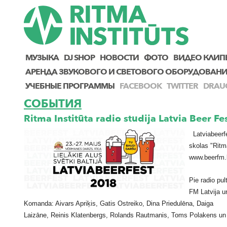
МУЗЫКА
DJ SHOP
НОВОСТИ
ФОТО
ВИДЕО КЛИП
AРЕНДА ЗВУКОВОГО И СВЕТОВОГО ОБОРУДОВАН
УЧЕБНЫЕ ПРОГРАММЫ
FACEBOOK
TWITTER
DRAU
СОБЫТИЯ
Ritma Institūta radio studija Latvia Beer F
Latviabeerf
skolas "Ritma
www.beerfm.l
Pie radio pul
FM Latvija u
Komanda: Aivars Apriķis, Gatis Ostreiko, Dina Priedulēna, Daiga
Laizāne, Reinis Klatenbergs, Rolands Rautmanis, Toms Polakens un I