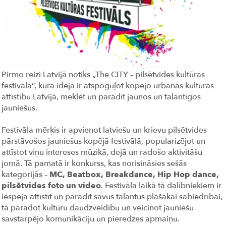
Pirmo reizi Latvijā notiks „The CITY – pilsētvides kultūras
festivāla”, kura ideja ir atspoguļot kopējo urbānās kultūras
attīstību Latvijā, meklēt un parādīt jaunos un talantīgos
jauniešus.
Festivāla mērķis ir apvienot latviešu un krievu pilsētvides
pārstāvošos jauniešus kopējā festivālā, popularizējot un
attīstot viņu intereses mūzikā, dejā un radošo aktivitāšu
jomā. Tā pamatā ir konkurss, kas norisināsies sešās
kategorijās –
MC, Beatbox, Breakdance, Hip Hop dance,
pilsētvides foto un video
. Festivāla laikā tā dalībniekiem ir
iespēja attīstīt un parādīt savus talantus plašākai sabiedrībai,
tā parādot kultūru daudzveidību un veicinot jauniešu
savstarpējo komunikāciju un pieredzes apmaiņu.