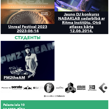
Jauno DJ konkurss
NABAKLAB sadarbībā ar
Ritma Institūtu. Otrā
Unreal Festival 2023
atlases kārta
2023-06-14
12.06.2014.
СТУДЕНТЫ
PM2theAM
Palasta iela 10