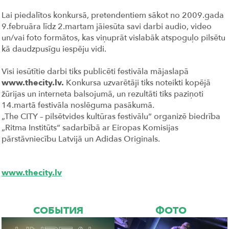
Lai piedalītos konkursā, pretendentiem sākot no 2009.gada
9.februāra līdz 2.martam jāiesūta savi darbi audio, video
un/vai foto formātos, kas viņuprāt vislabāk atspoguļo pilsētu
kā daudzpusīgu iespēju vidi.
Visi iesūtītie darbi tiks publicēti festivāla mājaslapā
www.thecity.lv.
Konkursa uzvarētāji tiks noteikti kopējā
žūrijas un interneta balsojumā, un rezultāti tiks paziņoti
14.martā festivāla noslēguma pasākumā.
„The CITY – pilsētvides kultūras festivālu“ organizē biedrība
„Ritma Institūts“ sadarbībā ar Eiropas Komisijas
pārstāvniecību Latvijā un Adidas Originals.
www.thecity.lv
СОБЫТИЯ
ФОТО