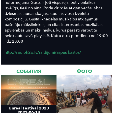
noformējumā Gusts ir ļoti vispusējs, bet vienlaikus
izvēlīgs, tieši no viņa iPoda dzirdēsiet gan vecās labas
dziesmas jaunās skaņās, studijas viesa izvēlētu
kompozīciju, Gusta iknedēļas muzikālos atklājumus,
pašmāju māksliniekus, un citas interesantas muzikālas
apvienības un māksliniekus, kurus parasti varbūt tu
neiekļautu savā playlistē. Katru otro pirmdienu no 19:00
līdz 20:00
http://radioh2o.lv/raidijumi/arpus-kastes/
СОБЫТИЯ
ФОТО
Unreal Festival 2023
2023-06-14