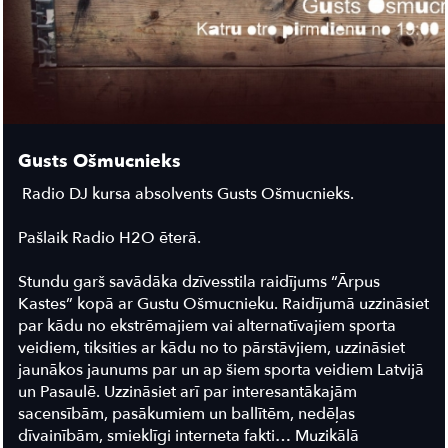
Gusts Ošmucnieks
Radio DJ kursa absolvents Gusts Ošmucnieks.
Pašlaik Radio H2O ēterā.
Stundu garš savādāka dzīvesstila raidījums “Ārpus
Kastes” kopā ar Gustu Ošmucnieku. Raidījumā uzzināsiet
par kādu no ekstrēmajiem vai alternatīvajiem sporta
veidiem, tiksities ar kādu no to pārstāvjiem, uzzināsiet
jaunākos jaunums par un ap šiem sporta veidiem Latvijā
un Pasaulē. Uzzināsiet arī par interesantākajām
sacensībām, pasākumiem un ballītēm, nedēļas
dīvainībām, smieklīgi interneta fakti… Muzikālā