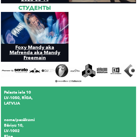
СТУДЕНТЫ
Foxy Mandy aka
Mafrenda aka Mandy
Freemain
Palasta iela 10
LV-1050, RĪGA,
LATVIJA
noma/pasākumi
Bāriņu 10,
LV-1002
Rīga