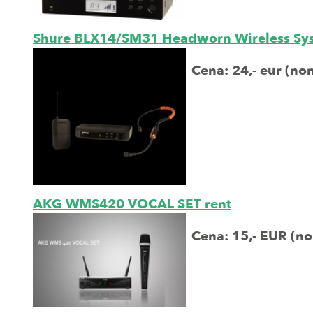
Shure BLX14/SM31 Headworn Wireless Sy
Cena: 24,- eur (no
AKG WMS420 VOCAL SET rent
Cena: 15,- EUR (n