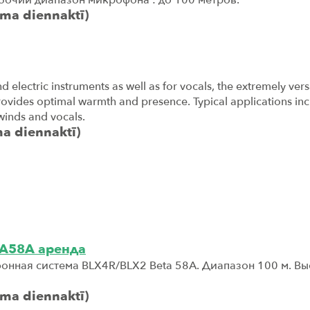
oma diennaktī)
nd electric instruments as well as for vocals, the extremely ver
vides optimal warmth and presence. Typical applications inc
winds and vocals.
ma diennaktī)
TA58A арендa
нная система BLX4R/BLX2 Beta 58A. Диапазон 100 м. В
oma diennaktī)