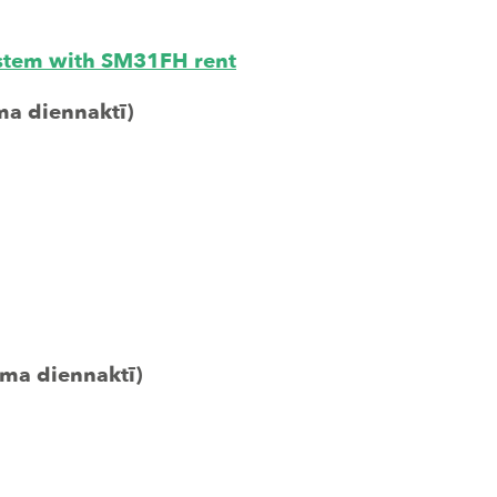
stem with SM31FH rent
ma diennaktī)
oma diennaktī)