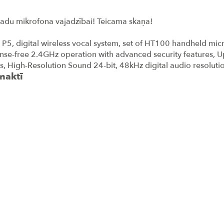
vadu mikrofona vajadzībai! Teicama skaņa!
5, digital wireless vocal system, set of HT100 handheld m
cense-free 2.4GHz operation with advanced security features, U
es, High-Resolution Sound 24-bit, 48kHz digital audio resoluti
naktī