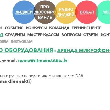
ПРО-
РАДИО
ДИДЖЕЙ
ДЮССИРО
ВОКАЛ
VID
ДИДЖЕЙ
ВАНИЕ
Ы
СОБЫТИЯ
КОНКУРСЫ
КОМАНДА
ТРЕНИНГ ЦЕНТР
ИЯ
СТУДЕНТЫ
МАСТЕР-КЛАССЫ
ВОПРОСЫ - ОТВЕТЫ
КОН
GIEM
INSTAGRAM
ГО ОБОРУДОВАНИЯ
AРЕНДА MИКРОФОН
»
 e-mail:
noma@ritmainstituts.lv
ма с ручным передатчиком и капсюлем D88
oma diennaktī)