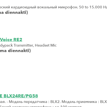
ский кардиоидный вокальный микрофон. 50 to 15.000 H
ma diennaktī)
Voice RE2
dypack Transmitter, Headset Mic
oma diennaktī)
E BLX24RE/PG58
я. - Модель передатчика : ВLX2. Модель приемника : BLX
бочий диапазон микрофона : до 100 метров.