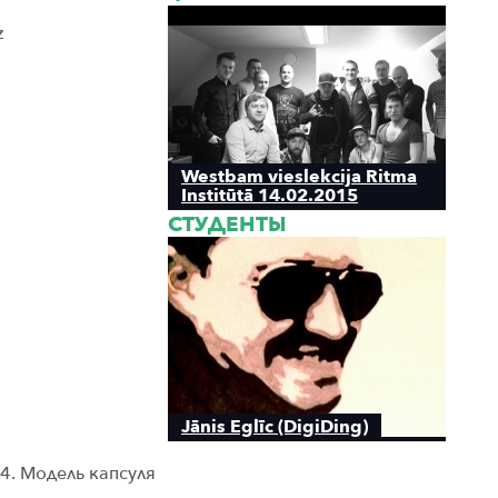
z
Westbam vieslekcija Ritma
Institūtā 14.02.2015
СТУДЕНТЫ
Jānis Eglīc (DigiDing)
4. Модель капсуля