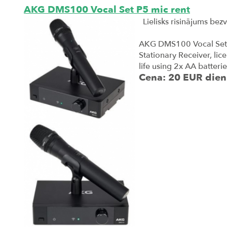
AKG DMS100 Vocal Set P5 mic rent
Lielisks risinājums bez
AKG DMS100 Vocal Set P
Stationary Receiver, li
life using 2x AA batteri
Cena: 20 EUR dien