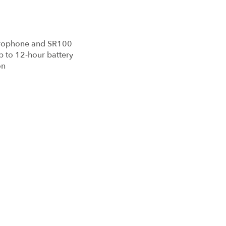
icrophone and SR100
p to 12-hour battery
on