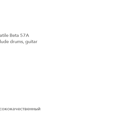
satile Beta 57A
lude drums, guitar
ысококачественный