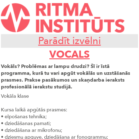
Parādīt izvēlni
VOCALS
Vokāls? Problēmas ar lampu drudzi? Šī ir īstā
programma, kurā tu vari apgūt vokālās un uzstāšanās
prasmes. Prakse pasākumos un skaņdarba ieraksts
profesionālā ierakstu studijā.
Vokāla klase
Kursa laikā apgūtās prasmes:
• elpošanas tehnika;
• dziedāšanas pamati;
• dziedāšana ar mikrofonu;
• dziesmu apguve, dziedāšana ar fonogrammu;