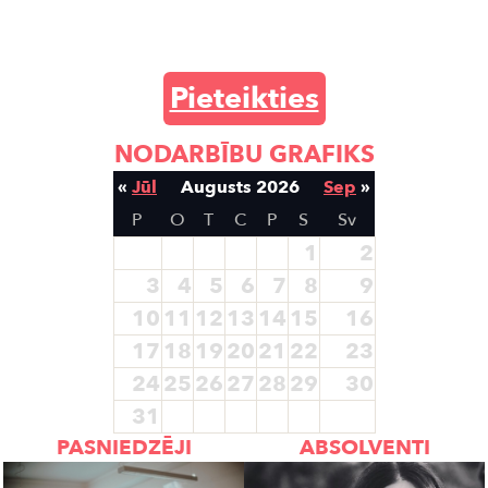
Pieteikties
NODARBĪBU GRAFIKS
«
Jūl
Augusts 2026
Sep
»
P
O
T
C
P
S
Sv
1
2
3
4
5
6
7
8
9
10
11
12
13
14
15
16
17
18
19
20
21
22
23
24
25
26
27
28
29
30
31
PASNIEDZĒJI
ABSOLVENTI