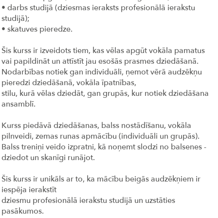
• darbs studijā (dziesmas ieraksts profesionālā ierakstu
studijā);
• skatuves pieredze.
Šis kurss ir izveidots tiem, kas vēlas apgūt vokāla pamatus
vai papildināt un attīstīt jau esošās prasmes dziedāšanā.
Nodarbības notiek gan individuāli, ņemot vērā audzēkņu
pieredzi dziedāšanā, vokāla īpatnības,
stilu, kurā vēlas dziedāt, gan grupās, kur notiek dziedāšana
ansamblī.
Kurss piedāvā dziedāšanas, balss nostādīšanu, vokāla
pilnveidi, zemas runas apmācību (individuāli un grupās).
Balss treniņi veido izpratni, kā noņemt slodzi no balsenes -
dziedot un skanīgi runājot.
Šis kurss ir unikāls ar to, ka mācību beigās audzēkņiem ir
iespēja ierakstīt
dziesmu profesionālā ierakstu studijā un uzstāties
pasākumos.