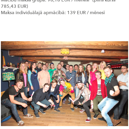
Mācību maksa grupā: 98,18 EUR / mēnesī* (pilns kurss
785,43 EUR)
Maksa individuālajā apmācībā: 139 EUR / mēnesī