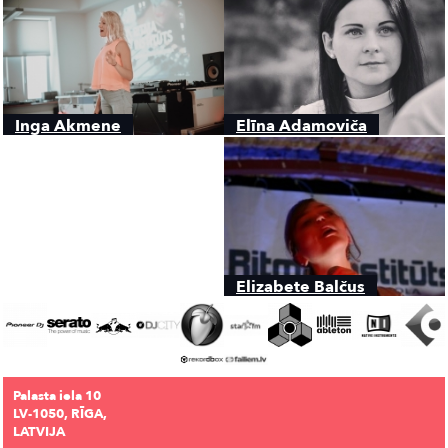
Inga Akmene
Elīna Adamoviča
Elizabete Balčus
Palasta iela 10
LV-1050, RĪGA,
LATVIJA