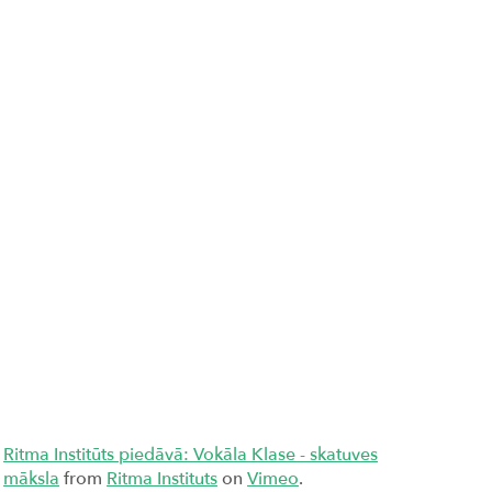
Ritma Institūts piedāvā: Vokāla Klase - skatuves
māksla
from
Ritma Instituts
on
Vimeo
.