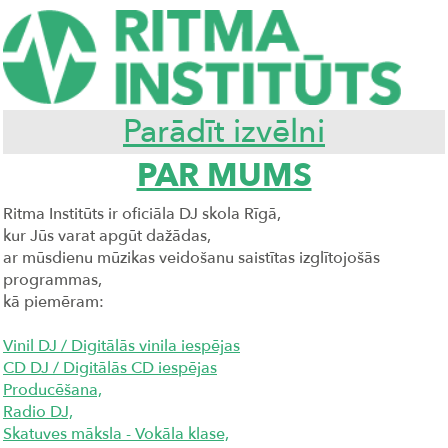
Parādīt izvēlni
PAR MUMS
Ritma Institūts ir oficiāla DJ skola Rīgā,
kur Jūs varat apgūt dažādas,
ar mūsdienu mūzikas veidošanu saistītas izglītojošās
programmas,
kā piemēram:
Vinil DJ / Digitālās vinila iespējas
CD DJ / Digitālās CD iespējas
Producēšana,
Radio DJ,
Skatuves māksla - Vokāla klase,