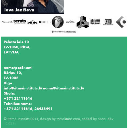
Ieva Janiševa
Palasta iela 10
LV-1050, RĪGA,
LATVIJA
noma/pasākumi
Bāriņu 10,
LV-1002
Rīga
info@ritmainstituts.lv noma@ritmainstituts.lv
Skola:
+371 22111616
Tehnikas noma:
+371 22111616, 26433491
Krēslu noma
© Ritma Institūts 2014, design by
tomslinins.com
, coded by
nooni.dev
0.021s