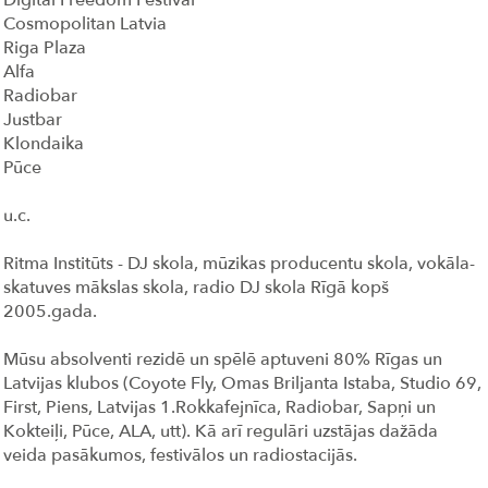
Digital Freedom Festival
Cosmopolitan Latvia
Riga Plaza
Alfa
Radiobar
Justbar
Klondaika
Pūce
u.c.
Ritma Institūts - DJ skola, mūzikas producentu skola, vokāla-
skatuves mākslas skola, radio DJ skola Rīgā kopš
2005.gada.
Mūsu absolventi rezidē un spēlē aptuveni 80% Rīgas un
Latvijas klubos (
Coyote Fly,
Omas Briljanta Istaba, Studio 69,
First, Piens, Latvijas 1.Rokkafejnīca, Radiobar, Sapņi un
Kokteiļi, Pūce, ALA, utt).
Kā arī regulāri uzstājas dažāda
veida pasākumos, festivālos un radiostacijās.