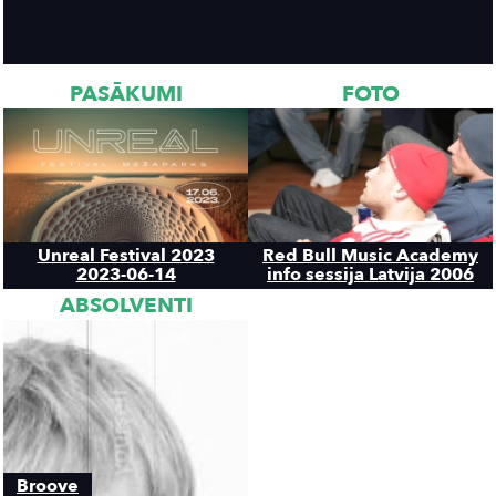
PASĀKUMI
FOTO
Unreal Festival 2023
Red Bull Music Academy
2023-06-14
info sessija Latvija 2006
ABSOLVENTI
Broove