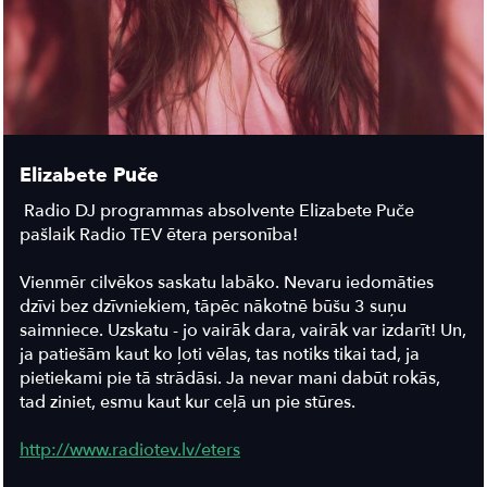
Elizabete Puče
Radio DJ programmas absolvente Elizabete Puče
pašlaik Radio TEV ētera personība!
Vienmēr cilvēkos saskatu labāko. Nevaru iedomāties
dzīvi bez dzīvniekiem, tāpēc nākotnē būšu 3 suņu
saimniece. Uzskatu - jo vairāk dara, vairāk var izdarīt! Un,
ja patiešām kaut ko ļoti vēlas, tas notiks tikai tad, ja
pietiekami pie tā strādāsi. Ja nevar mani dabūt rokās,
tad ziniet, esmu kaut kur ceļā un pie stūres.
http://www.radiotev.lv/eters