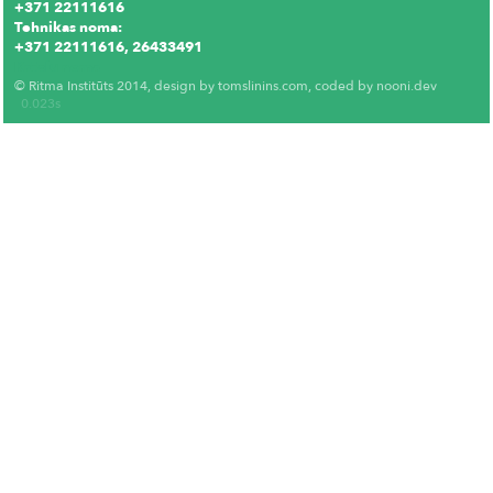
+371 22111616
Tehnikas noma:
+371 22111616, 26433491
Krēslu noma
© Ritma Institūts 2014, design by
tomslinins.com
, coded by
nooni.dev
0.023s