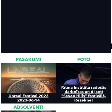
PASĀKUMI
FOTO
Ritma Institūta radošās
darbnīcas un dj seti
Unreal Festival 2023
"Seven Hills" festivālā,
2023-06-14
Rēzeknē!
ABSOLVENTI