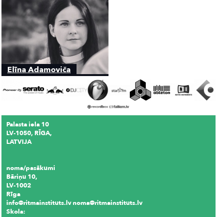
Elīna Adamoviča
Palasta iela 10
LV-1050, RĪGA,
LATVIJA
noma/pasākumi
Bāriņu 10,
LV-1002
Rīga
info@ritmainstituts.lv noma@ritmainstituts.lv
Skola: