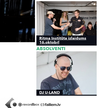
Ritma Institūta izlaidums
16.oktobrī
ABSOLVENTI
DJ U-LAND