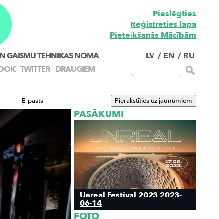
Pieslēgties
Reģistrēties lapā
Pieteikšanās Mācībām
N GAISMU TEHNIKAS NOMA
LV
/
EN
/
RU
OOK
TWITTER
DRAUGIEM
PASĀKUMI
Unreal Festival 2023 2023-
06-14
FOTO