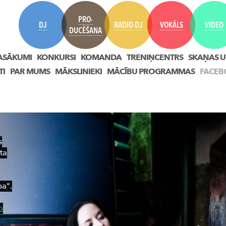
PRO-
DJ
RADIO DJ
VOKĀLS
VIDEO
DUCĒŠANA
ASĀKUMI
KONKURSI
KOMANDA
TRENIŅCENTRS
SKAŅAS U
TI
PAR MUMS
MĀKSLINIEKI
MĀCĪBU PROGRAMMAS
FACEB
s
ūta
pa".
o