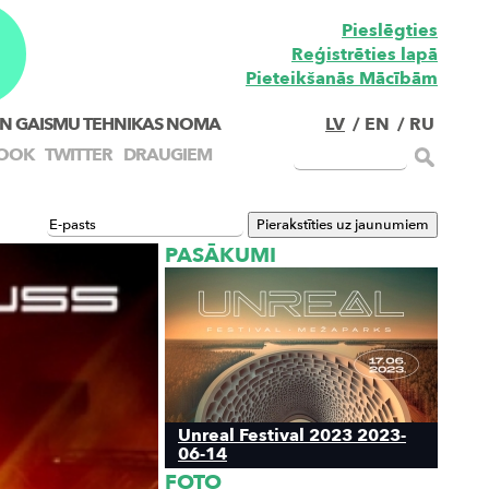
Pieslēgties
Reģistrēties lapā
Pieteikšanās Mācībām
N GAISMU TEHNIKAS NOMA
LV
/
EN
/
RU
OOK
TWITTER
DRAUGIEM
PASĀKUMI
Unreal Festival 2023 2023-
06-14
FOTO