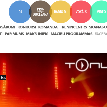
PRO-
DJ
RADIO DJ
VOKĀLS
VIDEO
DUCĒŠANA
ASĀKUMI
KONKURSI
KOMANDA
TRENIŅCENTRS
SKAŅAS U
TI
PAR MUMS
MĀKSLINIEKI
MĀCĪBU PROGRAMMAS
FACEB
rtes