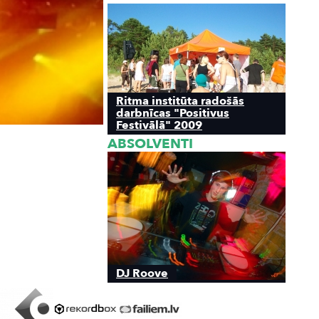
Ritma institūta radošās
darbnīcas "Positivus
Festivālā" 2009
ABSOLVENTI
DJ Roove