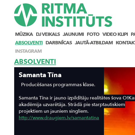
MŪZIKA
DJ VEIKALS
JAUNUMI
FOTO
VIDEO KLIPI
P
ABSOLVENTI
DARBNĪCAS
JAUTĀ-ATBILDAM
KONTAK
INSTAGRAM
ABSOLVENTI
Samanta Tīna
Producēšanas programmas klase.
Samanta Tīna ir jauno izpildītāju realitātes šova O!Ka
akadēmija uzvarētāja. Strādā pie starptautiskiem
projektiem un jauniem singliem.
http://www.draugiem.lv/samantatina