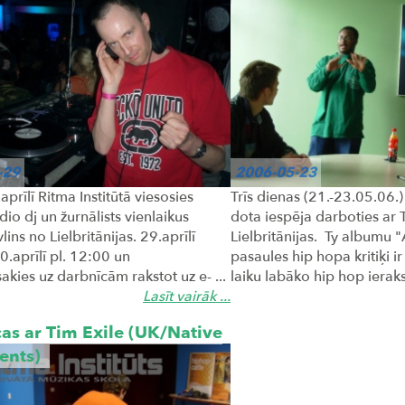
-29
2006-05-23
aprīlī Ritma Institūtā viesosies
Trīs dienas (21.-23.05.06.)
dio dj un žurnālists vienlaikus
dota iespēja darboties ar 
ins no Lielbritānijas. 29.aprīlī
Lielbritānijas. Ty albumu
.aprīlī pl. 12:00 un
pasaules hip hopa kritiķi ir
kies uz darbnīcām rakstot uz e- ...
laiku labāko hip hop ierakst
Lasīt vairāk ...
as ar Tim Exile (UK/Native
ents)