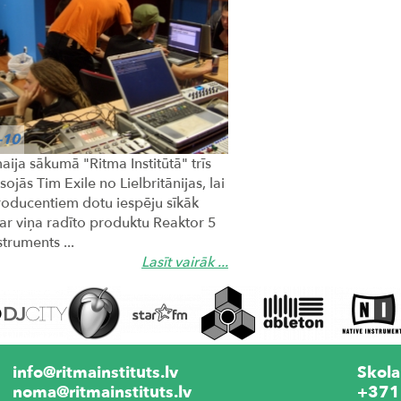
-10
ija sākumā "Ritma Institūtā" trīs
sojās Tim Exile no Lielbritānijas, lai
producentiem dotu iespēju sīkāk
 ar viņa radīto produktu Reaktor 5
struments ...
Lasīt vairāk ...
info@ritmainstituts.lv
Skola
noma@ritmainstituts.lv
+371