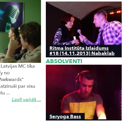
Ritma Institūta Izlaidums
#18 (14.11.2013) Nabaklab
ABSOLVENTI
 Latvijas MC tika
Ty no
 "Awkwards"
 atzinuši par visu
u ...
Lasīt vairāk ...
Seryoga Bass