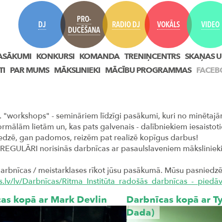
PRO-
DJ
RADIO DJ
VOKĀLS
VIDEO
DUCĒŠANA
ASĀKUMI
KONKURSI
KOMANDA
TRENIŅCENTRS
SKAŅAS U
TI
PAR MUMS
MĀKSLINIEKI
MĀCĪBU PROGRAMMAS
FACEB
.s. "workshops" - semināriem līdzīgi pasākumi, kuri no minēta
formālām lietām un, kas pats galvenais - dalībniekiem iesaistoti
redzē, gan padomos, reizēm pat realizē kopīgus darbus!
urā REGULĀRI norisinās darbnīcas ar pasaulslaveniem māksliniek
darbnīcas / meistarklases rīkot jūsu pasākumā. Mūsu pasniedzēj
uts.lv/lv/Darbnīcas/Ritma_Institūta_radošās_darbnīcas_-_piedā
as kopā ar Mark Devlin
Darbnīcas kopā ar Ty
Dada)