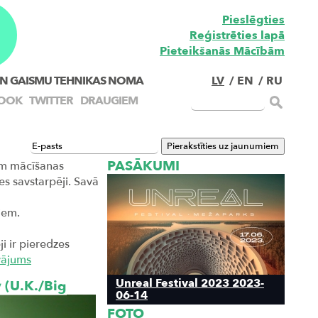
Pieslēgties
Reģistrēties lapā
Pieteikšanās Mācībām
N GAISMU TEHNIKAS NOMA
LV
/
EN
/
RU
OOK
TWITTER
DRAUGIEM
PASĀKUMI
jām mācīšanas
es savstarpēji. Savā
iem.
i ir pieredzes
vājums
Unreal Festival 2023 2023-
 (U.K./Big
06-14
FOTO