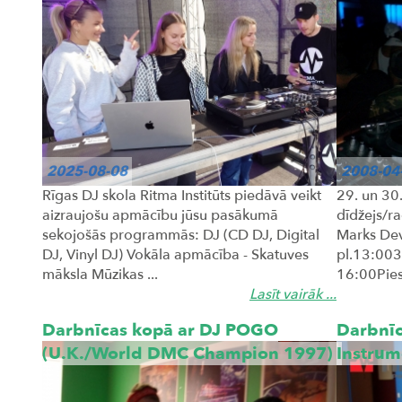
2025-08-08
2008-04
Rīgas DJ skola Ritma Institūts piedāvā veikt
29. un 30.
aizraujošu apmācību jūsu pasākumā
dīdžejs/ra
sekojošās programmās: DJ (CD DJ, Digital
Marks Devl
DJ, Vinyl DJ) Vokāla apmācība - Skatuves
pl.13:0030
māksla Mūzikas ...
16:00Piesa
Lasīt vairāk ...
Darbnīcas kopā ar DJ POGO
Darbnīc
(U.K./World DMC Champion 1997)
Instrum