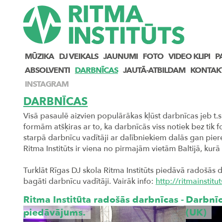
MŪZIKA
DJ VEIKALS
JAUNUMI
FOTO
VIDEO KLIPI
P
ABSOLVENTI
DARBNĪCAS
JAUTĀ-ATBILDAM
KONTAK
INSTAGRAM
DARBNĪCAS
Visā pasaulē aizvien populārākas kļūst darbnīcas jeb t
formām atšķiras ar to, ka darbnīcās viss notiek bez tik 
starpā darbnīcu vadītāji ar dalībniekiem dalās gan pie
Ritma Institūts ir viena no pirmajām vietām Baltijā, k
Turklāt Rīgas DJ skola Ritma Institūts piedāvā radošās 
bagāti darbnīcu vadītāji. Vairāk info:
http://ritmainstit
Ritma Institūta radošās darbnīcas -
Darbnīc
piedāvājums.
(UK)