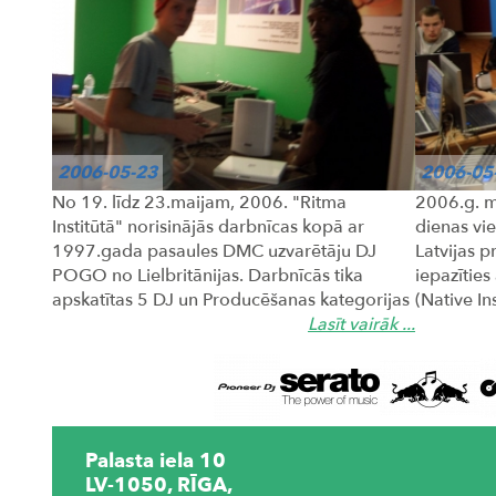
2006-05-23
2006-05
No 19. līdz 23.maijam, 2006. "Ritma
2006.g. ma
Institūtā" norisinājās darbnīcas kopā ar
dienas vie
1997.gada pasaules DMC uzvarētāju DJ
Latvijas 
POGO no Lielbritānijas. Darbnīcās tika
iepazīties
apskatītas 5 DJ un Producēšanas kategorijas
(Native In
- ...
Lasīt vairāk ...
Palasta iela 10
LV-1050, RĪGA,