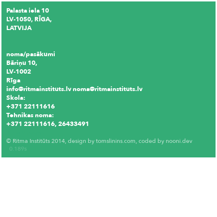
LV-1050, RĪGA,
LATVIJA
noma/pasākumi
Bāriņu 10,
LV-1002
Rīga
info@ritmainstituts.lv noma@ritmainstituts.lv
Skola:
+371 22111616
Tehnikas noma:
+371 22111616, 26433491
Krēslu noma
© Ritma Institūts 2014, design by
tomslinins.com
, coded by
nooni.dev
0.189s