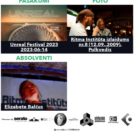
Ritma Institūta izlaidums
Unreal Festival 2023
nr.8 (12.09..2009),
2023-06-14
Pulkvedis
ABSOLVENTI
Elizabete Balčus
Palasta iela 10