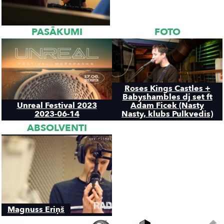
PASĀKUMI
FOTO
Roses Kings Castles +
Babyshambles dj set ft
Unreal Festival 2023
Adam Ficek (Nasty
2023-06-14
Nasty, klubs Pulkvedis)
ABSOLVENTI
Magnuss Eriņš