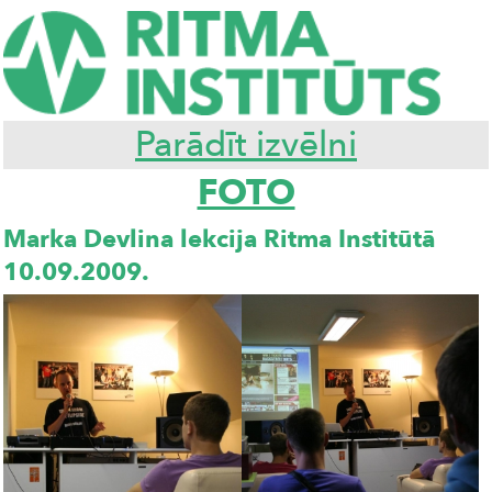
Parādīt izvēlni
FOTO
Marka Devlina lekcija Ritma Institūtā
10.09.2009.