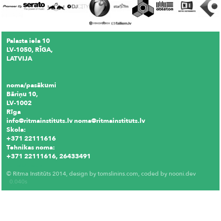
Palasta iela 10
LV-1050, RĪGA,
LATVIJA
noma/pasākumi
Bāriņu 10,
LV-1002
Rīga
info@ritmainstituts.lv noma@ritmainstituts.lv
Skola:
+371 22111616
Tehnikas noma:
+371 22111616, 26433491
Krēslu noma
© Ritma Institūts 2014, design by
tomslinins.com
, coded by
nooni.dev
0.040s