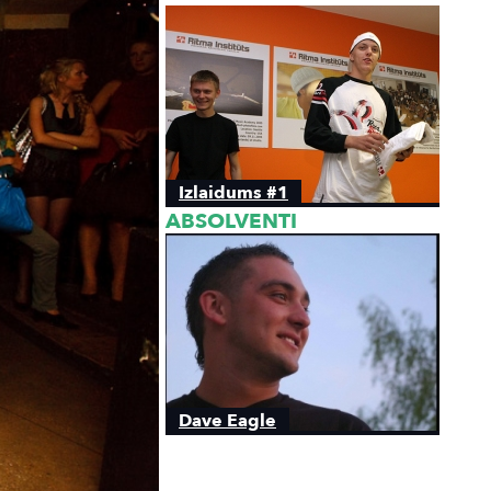
Izlaidums #1
ABSOLVENTI
Dave Eagle