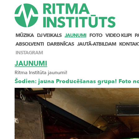
MŪZIKA
DJ VEIKALS
JAUNUMI
FOTO
VIDEO KLIPI
P
ABSOLVENTI
DARBNĪCAS
JAUTĀ-ATBILDAM
KONTAK
INSTAGRAM
JAUNUMI
Ritma Institūta jaunumi!
Šodien: jauna Producēšanas grupa! Foto no