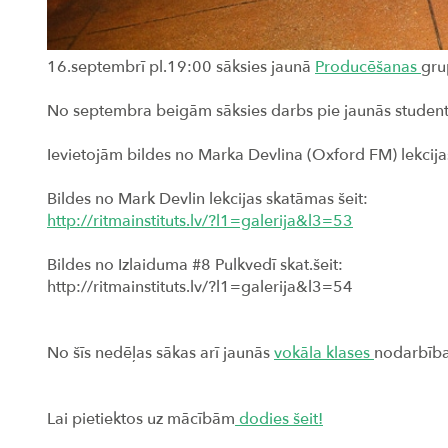
16.septembrī pl.19:00 sāksies jaunā
Producēšanas
gru
No septembra beigām sāksies darbs pie jaunās studentu
Ievietojām bildes no Marka Devlina (Oxford FM) lekcijas 
Bildes no Mark Devlin lekcijas skatāmas šeit:
http://ritmainstituts.lv/?l1=galerija&l3=53
Bildes no Izlaiduma #8 Pulkvedī skat.šeit:
http://ritmainstituts.lv/?l1=galerija&l3=54
No šīs nedēļas sākas arī jaunās
vokāla klases
nodarbība
Lai pietiektos uz mācībām
dodies šeit!