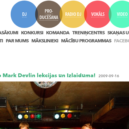
PRO-
DJ
RADIO DJ
VOKĀLS
VIDEO
DUCĒŠANA
ASĀKUMI
KONKURSI
KOMANDA
TRENIŅCENTRS
SKAŅAS U
TI
PAR MUMS
MĀKSLINIEKI
MĀCĪBU PROGRAMMAS
FACEB
 Mark Devlin lekcijas un Izlaiduma!
2009-09-16