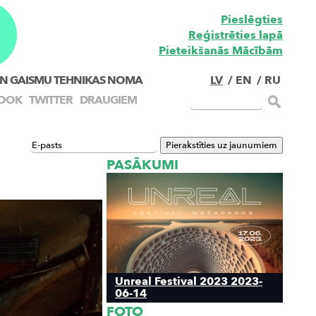
Pieslēgties
Reģistrēties lapā
Pieteikšanās Mācībām
N GAISMU TEHNIKAS NOMA
LV
/
EN
/
RU
OOK
TWITTER
DRAUGIEM
PASĀKUMI
Unreal Festival 2023 2023-
06-14
FOTO