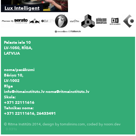
Lux Intelligent
Palasta iela 10
LV-1050, RĪGA,
LATVIJA
noma/pasākumi
Bāriņu 10,
LV-1002
Rīga
info@ritmainstituts.lv noma@ritmainstituts.lv
Skola:
+371 22111616
Tehnikas noma:
+371 22111616, 26433491
Krēslu noma
© Ritma Institūts 2014, design by
tomslinins.com
, coded by
nooni.dev
0.031s