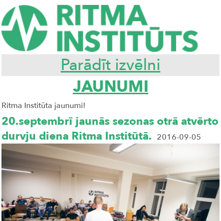
Parādīt izvēlni
JAUNUMI
Ritma Institūta jaunumi!
20.septembrī jaunās sezonas otrā atvērto
durvju diena Ritma Institūtā.
2016-09-05