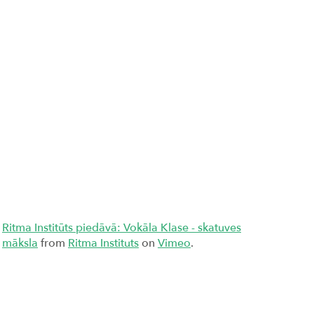
Ritma Institūts piedāvā: Vokāla Klase - skatuves
māksla
from
Ritma Instituts
on
Vimeo
.