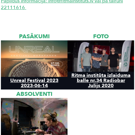
Papildus informācija: info@ritmainstituts.lv vai pa tālruni
22111616
PASĀKUMI
FOTO
Ritma institūta izlaiduma
Unreal Festival 2023
balle nr.34 Radiobar
2023-06-14
Julijs 2020
ABSOLVENTI