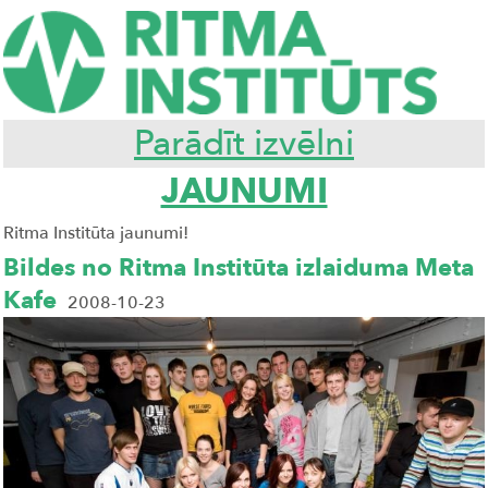
Parādīt izvēlni
JAUNUMI
Ritma Institūta jaunumi!
Bildes no Ritma Institūta izlaiduma Meta
Kafe
2008-10-23