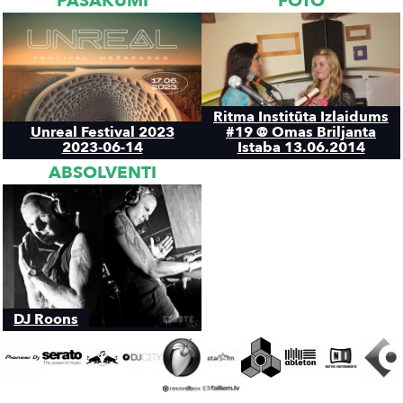
PASĀKUMI
FOTO
Ritma Institūta Izlaidums
Unreal Festival 2023
#19 @ Omas Briljanta
2023-06-14
Istaba 13.06.2014
ABSOLVENTI
DJ Roons