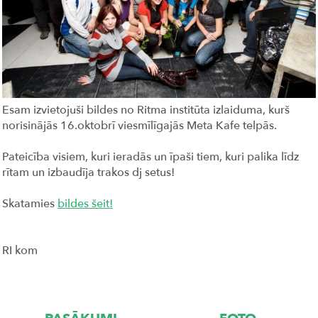
Esam izvietojuši bildes no Ritma institūta izlaiduma, kurš
norisinājās 16.oktobrī viesmīlīgajās Meta Kafe telpās.
Pateicība visiem, kuri ieradās un īpaši tiem, kuri palika līdz
rītam un izbaudīja trakos dj setus!
Skatamies
bildes šeit!
RI kom