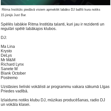
Ritma Institūts piedāvā visiem apmeklēt labāko DJ ballīti kura notiks
15.jūnijā Just Bar.
Spēlēs labākie Ritma Institūta talanti, kuri jau ir rezidenti un
regulāri spēlē labākajos klubos.
DJ:
Ma Lina
Krysto
DeLys
Mr M&M
Richard Lynx
Sanete M
Blank October
Postremo
Uzstāsies lieliski vokālisti ar programmu vakara sākumā Līgas
Priedes vadībā.
Izlaidums notiks klubu DJ, mūzikas producēšanas, radio DJ
un vokāla klasei.