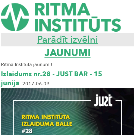
Parādīt izvēlni
JAUNUMI
Ritma Institūta jaunumi!
Izlaidums nr.28 - JUST BAR - 15
jūnijā
2017-06-09