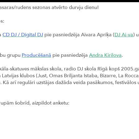
asaras/rudens sezonas atvērto durvju dienu!
s:
a
CD DJ / Digital DJ
pie pasniedzēja Aivara Apriķa (
DJ Ai-va
) 
ību grupu
Producēšanā
pie pasniedzēja
Andra Kirilova
.
vokāla-skatuves mākslas skola, radio DJ skola Rīgā kopš 2005.
tvijas klubos (Just, Omas Briljanta Istaba, Bizarre, La Rocca, 
). Kā arī regulāri uzstājas dažāda veida pasākumos, festivālos 
rupām šobrīd, aizpildot anketu: