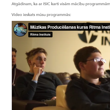
Atgādinam, ka ar ISIC karti visām mācību programmā
Video ieskats mūsu programmās: