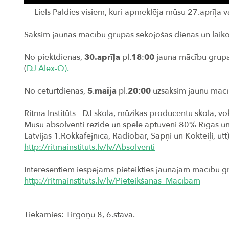
Liels Paldies visiem, kuri apmeklēja mūsu 27.aprīļa v
Sāksim jaunas mācību grupas sekojošās dienās un laiko
No piektdienas,
30.aprīļa
pl.
18
:
00
jauna mācību grup
(
DJ Alex-O).
No ceturtdienas,
5
.
maija
pl.
20:00
uzsāksim jaunu māc
Ritma Institūts - DJ skola, mūzikas producentu skola, 
Mūsu absolventi rezidē un spēlē aptuveni 80% Rīgas un La
Latvijas 1.Rokkafejnīca, Radiobar, Sapņi un Kokteiļi, utt
http://ritmainstituts.lv/lv/Absolventi
Interesentiem iespējams pieteikties jaunajām mācību g
http://ritmainstituts.lv/lv/Pieteikšanās_Mācībām
Tiekamies: Tirgoņu 8, 6.stāvā.