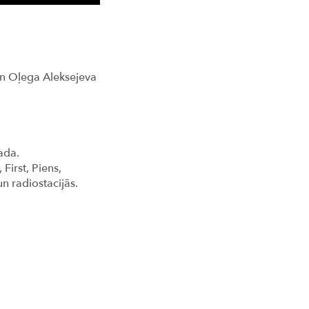
un Oļega Aleksejeva
gada.
First, Piens,
un radiostacijās.