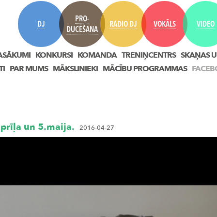
PRO-
DJ
RADIO DJ
VOKĀLS
VIDEO
DUCĒŠANA
ASĀKUMI
KONKURSI
KOMANDA
TRENIŅCENTRS
SKAŅAS U
TI
PAR MUMS
MĀKSLINIEKI
MĀCĪBU PROGRAMMAS
FACEB
rīļa un 5.maija.
2016-04-27