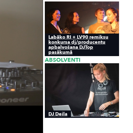
Labāko RI + LV90 remiksu
konkursa dj/producentu
apbalvošana DJTop
pasākumā
ABSOLVENTI
DJ Deila