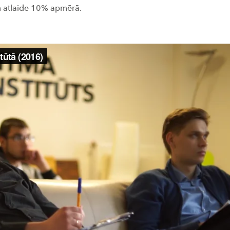
m atlaide 10% apmērā.