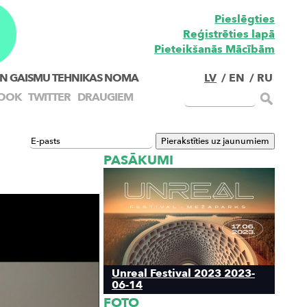
Pieslēgties
Reģistrēties lapā
Pieteikšanās Mācībām
N GAISMU TEHNIKAS NOMA
LV
/
EN
/
RU
OOK
TWITTER
DRAUGIEM
PASĀKUMI
Unreal Festival 2023 2023-
06-14
FOTO