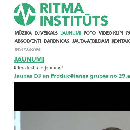
MŪZIKA
DJ VEIKALS
JAUNUMI
FOTO
VIDEO KLIPI
P
ABSOLVENTI
DARBNĪCAS
JAUTĀ-ATBILDAM
KONTAK
INSTAGRAM
JAUNUMI
Ritma Institūta jaunumi!
Jaunas DJ un Producēšanas grupas no 29.ap