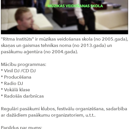
"Ritma Institūts" ir mūzikas veidošanas skola (no 2005.gada),
skaņas un gaismas tehnikas noma (no 2013.gada) un
pasākumu aģentūra (no 2004.gada).
Mācību programmas:
* Vinil DJ /CD DJ
* Producēšana
* Radio DJ
* Vokālā klase
* Radošās darbnīcas
Regulāri pasākumi klubos, festivālu organizēšana, sadarbība
ar dažādiem pasākumu organizatoriem, u.t.t..
Papildus par mums: