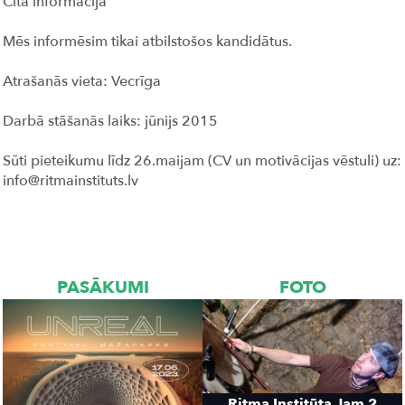
Cita informācija
Mēs informēsim tikai atbilstošos kandidātus.
Atrašanās vieta: Vecrīga
Darbā stāšanās laiks: jūnijs 2015
Sūti pieteikumu līdz 26.maijam (CV un motivācijas vēstuli) uz:
info@ritmainstituts.lv
PASĀKUMI
FOTO
Ritma Institūta Jam 2