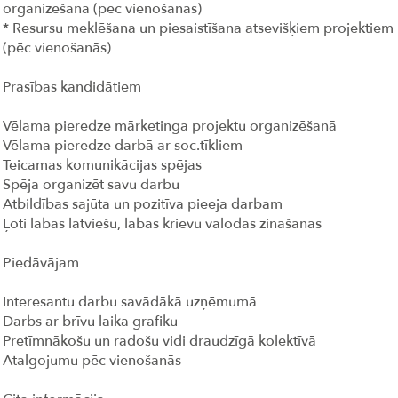
organizēšana (pēc vienošanās)
* Resursu meklēšana un piesaistīšana atsevišķiem projektiem
(pēc vienošanās)
Prasības kandidātiem
Vēlama pieredze mārketinga projektu organizēšanā
Vēlama pieredze darbā ar soc.tīkliem
Teicamas komunikācijas spējas
Spēja organizēt savu darbu
Atbildības sajūta un pozitīva pieeja darbam
Ļoti labas latviešu, labas krievu valodas zināšanas
Piedāvājam
Interesantu darbu savādākā uzņēmumā
Darbs ar brīvu laika grafiku
Pretīmnākošu un radošu vidi draudzīgā kolektīvā
Atalgojumu pēc vienošanās