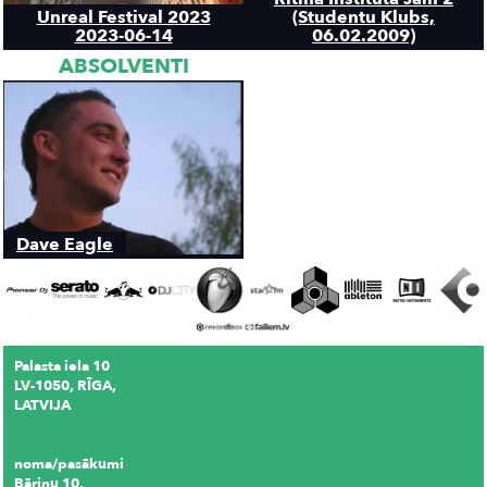
Unreal Festival 2023
(Studentu Klubs,
2023-06-14
06.02.2009)
ABSOLVENTI
Dave Eagle
Palasta iela 10
LV-1050, RĪGA,
LATVIJA
noma/pasākumi
Bāriņu 10,