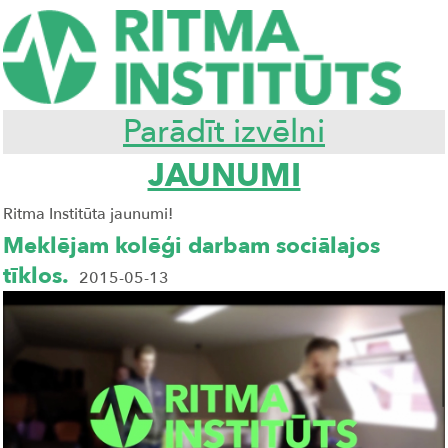
Parādīt izvēlni
JAUNUMI
Ritma Institūta jaunumi!
Meklējam kolēģi darbam sociālajos
tīklos.
2015-05-13