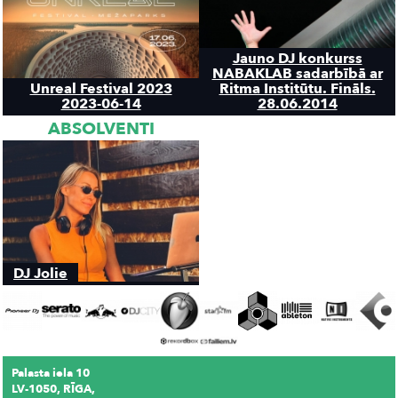
Jauno DJ konkurss
NABAKLAB sadarbībā ar
Unreal Festival 2023
Ritma Institūtu. Fināls.
2023-06-14
28.06.2014
ABSOLVENTI
DJ Jolie
Palasta iela 10
LV-1050, RĪGA,