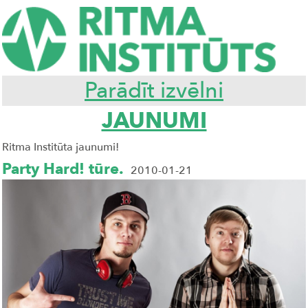
Parādīt izvēlni
JAUNUMI
Ritma Institūta jaunumi!
Party Hard! tūre.
2010-01-21