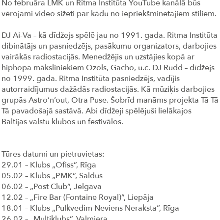
No februāra LMK un Ritma Institūta YouTube kanālā būs
vērojami video sižeti par kādu no iepriekšminetajiem stiliem.
DJ Ai-Va – kā dīdžejs spēlē jau no 1991. gada. Ritma Institūta
dibinātājs un pasniedzējs, pasākumu organizators, darbojies
vairākās radiostacijās. Menedžējis un uzstājies kopā ar
hiphopa māksliniekiem Ozols, Gacho, u.c. DJ Rudd – dīdžejs
no 1999. gada. Ritma Institūta pasniedzējs, vadījis
autorraidījumus dažādās radiostacijās. Kā mūziķis darbojies
grupās Astro’n’out, Otra Puse. Šobrīd manāms projekta Tā Tā
Tā pavadošajā sastāvā. Abi dīdžeji spēlējuši lielākajos
Baltijas valstu klubos un festivālos.
Tūres datumi un pietruvietas:
29.01 – Klubs „Ofiss”, Rīga
05.02 – Klubs „PMK”, Saldus
06.02 – „Post Club”, Jelgava
12.02 – „Fire Bar (Fontaine Royal)”, Liepāja
18.01 – Klubs „Pulkvedim Neviens Neraksta”, Rīga
26.02 – „Multiklubs”, Valmiera