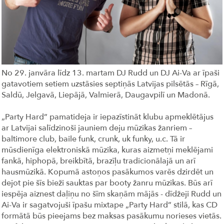
No 29. janvāra līdz 13. martam DJ Rudd un DJ Ai-Va ar īpaši
gatavotiem setiem uzstāsies septiņās Latvijas pilsētās – Rīgā,
Saldū, Jelgavā, Liepājā, Valmierā, Daugavpilī un Madonā.
„Party Hard” pamatideja ir iepazīstināt klubu apmeklētājus
ar Latvijai salīdzinoši jauniem deju mūzikas žanriem –
baltimore club, baile funk, crunk, uk funky, u.c. Tā ir
mūsdienīga elektroniskā mūzika, kuras aizmetņi meklējami
fankā, hiphopā, breikbītā, brazīļu tradicionālajā un arī
hausmūzikā. Kopumā astoņos pasākumos varēs dzirdēt un
dejot pie šīs bieži sauktas par booty žanru mūzikas. Būs arī
iespēja aiznest daļiņu no šīm skaņām mājās - dīdžeji Rudd un
Ai-Va ir sagatvojuši īpašu mixtape „Party Hard” stilā, kas CD
formātā būs pieejams bez maksas pasākumu norieses vietās.