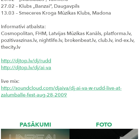
27.02 – Klubs „Banzai”, Daugavpils
13.03 – Smeceres Kroga Mūzikas Klubs, Madona
Informatīvi atbalsta:
Cosmopolitan, FHM, Latvijas Mūzikas Kanāls, platforma.lv,
pozitivaszinas.lv, nightlife.lv, brokenbeat.lv, club.lv, ind-ex.lv,
thecity.lv
http://djtop.lv/dj/rudd
http://djtop.lv/dj/ai-va
live mix:
http://soundcloud.com/djaiva/dj-ai-va-w-rudd-live-at-
zalumballe-fest-aug-28-2009
PASĀKUMI
FOTO