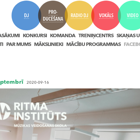
PRO-
DJ
RADIO DJ
VOKĀLS
VIDEO
DUCĒŠANA
ASĀKUMI
KONKURSI
KOMANDA
TRENIŅCENTRS
SKAŅAS U
TI
PAR MUMS
MĀKSLINIEKI
MĀCĪBU PROGRAMMAS
FACEB
eptembrī
2020-09-16