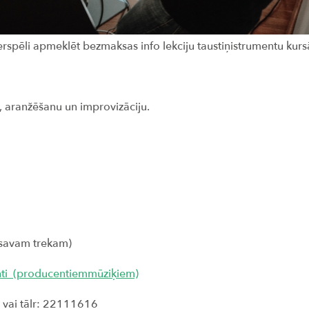
erspēli apmeklēt bezmaksas info lekciju taustiņistrumentu kurs
u, aranžēšanu un improvizāciju.
a
 savam trekam)
menti_(producentiemmūziķiem)
v vai tālr: 22111616