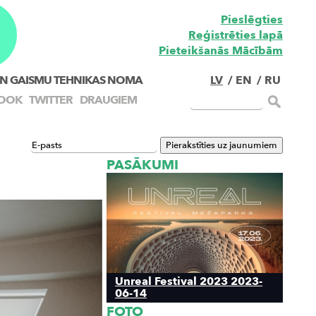
Pieslēgties
Reģistrēties lapā
Pieteikšanās Mācībām
N GAISMU TEHNIKAS NOMA
LV
/
EN
/
RU
OOK
TWITTER
DRAUGIEM
PASĀKUMI
Unreal Festival 2023 2023-
06-14
FOTO