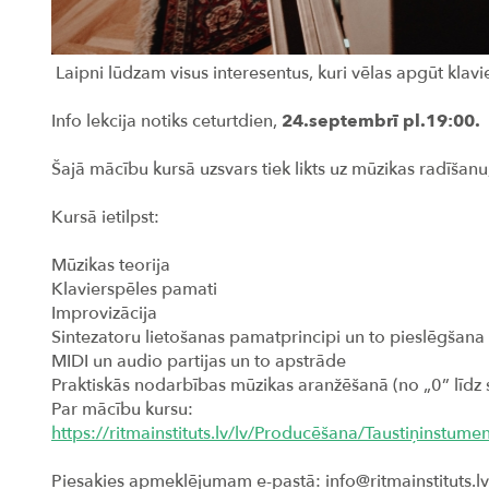
Laipni lūdzam visus interesentus, kuri vēlas apgūt klavi
Info lekcija notiks ceturtdien,
24.septembrī pl.19:00.
Šajā mācību kursā uzsvars tiek likts uz mūzikas radīšan
Kursā ietilpst:
Mūzikas teorija
Klavierspēles pamati
Improvizācija
Sintezatoru lietošanas pamatprincipi un to pieslēgšan
MIDI un audio partijas un to apstrāde
Praktiskās nodarbības mūzikas aranžēšanā (no „0” līdz
Par mācību kursu:
https://ritmainstituts.lv/lv/Producēšana/Taustiņinstu
Piesakies apmeklējumam e-pastā: info@ritmainstituts.l