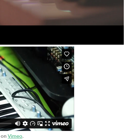
on
Vimeo
.