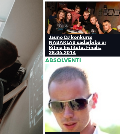
Jauno DJ konkurss
NABAKLAB sadarbībā ar
Ritma Institūtu. Fināls.
28.06.2014
ABSOLVENTI