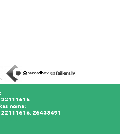
:
 22111616
kas noma:
 22111616, 26433491
lu noma