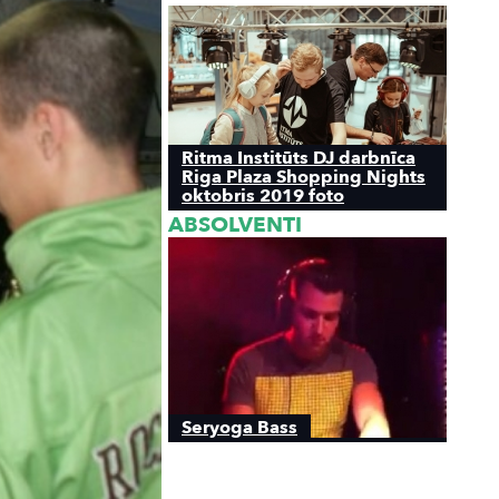
Ritma Institūts DJ darbnīca
Riga Plaza Shopping Nights
oktobris 2019 foto
ABSOLVENTI
Seryoga Bass