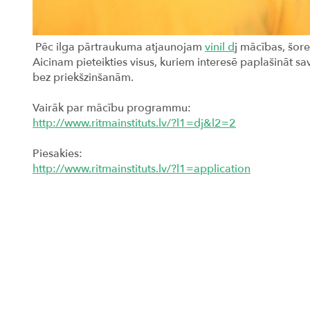
Pēc ilga pārtraukuma atjaunojam
vinil d
j mācības, šor
Aicinam pieteikties visus, kuriem interesē paplašināt sav
bez priekšzinšanām.
Vairāk par mācību programmu:
http://www.ritmainstituts.lv/?l1=dj&l2=2
Piesakies:
http://www.ritmainstituts.lv/?l1=application