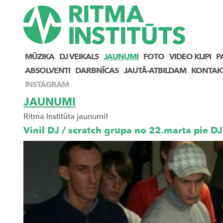
MŪZIKA
DJ VEIKALS
JAUNUMI
FOTO
VIDEO KLIPI
P
ABSOLVENTI
DARBNĪCAS
JAUTĀ-ATBILDAM
KONTAK
INSTAGRAM
JAUNUMI
Ritma Institūta jaunumi!
Vinil DJ / scratch grupa no 22.marta pie D