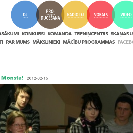
PRO-
DJ
RADIO DJ
VOKĀLS
VIDEO
DUCĒŠANA
ASĀKUMI
KONKURSI
KOMANDA
TRENIŅCENTRS
SKAŅAS U
TI
PAR MUMS
MĀKSLINIEKI
MĀCĪBU PROGRAMMAS
FACEB
J Monsta!
2012-02-16