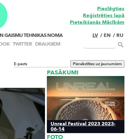
Pieslēgties
Reģistrēties lapā
Pieteikšanās Mācībām
N GAISMU TEHNIKAS NOMA
LV
/
EN
/
RU
OOK
TWITTER
DRAUGIEM
PASĀKUMI
Unreal Festival 2023 2023-
06-14
FOTO