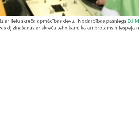
eiz ar lielu skreča apmācības devu. Nodarbības pasniegs
DJ M
as dj zināšanas ar skreča tehnikām, kā arī protams ir iespēja n