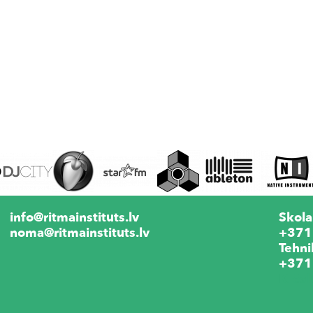
info@ritmainstituts.lv
Skola
noma@ritmainstituts.lv
+371
Tehni
+371
Krēs