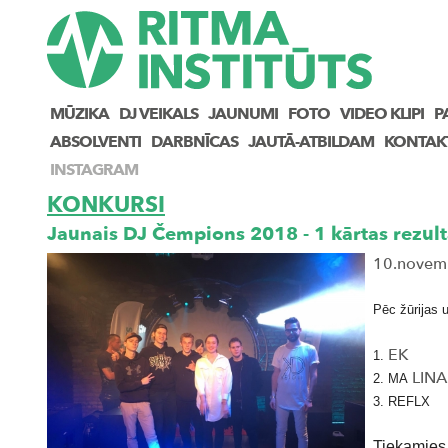
MŪZIKA
DJ VEIKALS
JAUNUMI
FOTO
VIDEO KLIPI
P
ABSOLVENTI
DARBNĪCAS
JAUTĀ-ATBILDAM
KONTAK
INSTAGRAM
KONKURSI
Jaunais DJ Čempions 2018 - 1 kārtas rezult
10.novemb
Pēc žūrijas 
EK
1.
LINA
2. MA
3. REFLX
Tiekamies