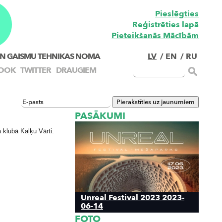
Pieslēgties
Reģistrēties lapā
Pieteikšanās Mācībām
N GAISMU TEHNIKAS NOMA
LV
/
EN
/
RU
OOK
TWITTER
DRAUGIEM
PASĀKUMI
 klubā Kaļķu Vārti.
Unreal Festival 2023 2023-
06-14
FOTO