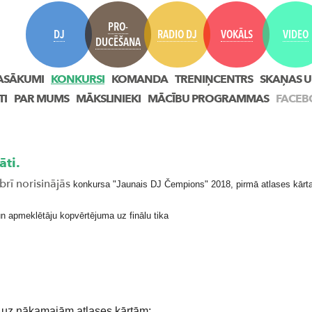
PRO-
DJ
RADIO DJ
VOKĀLS
VIDEO
DUCĒŠANA
ASĀKUMI
KONKURSI
KOMANDA
TRENIŅCENTRS
SKAŅAS U
TI
PAR MUMS
MĀKSLINIEKI
MĀCĪBU PROGRAMMAS
FACEB
āti.
rī norisinājās
konkursa "Jaunais DJ Čempions" 2018, pirmā atlases kārta
un apmeklētāju kopvērtējuma uz finālu tika
 uz nākamajām atlases kārtām: