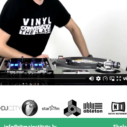
info@ritmainstituts.lv
Skola