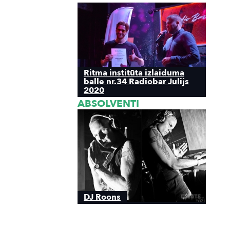
Ritma institūta izlaiduma
balle nr.34 Radiobar Julijs
2020
ABSOLVENTI
DJ Roons