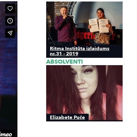
Ritma Institūta izlaidums
nr.31 - 2019
ABSOLVENTI
Elizabete Puče