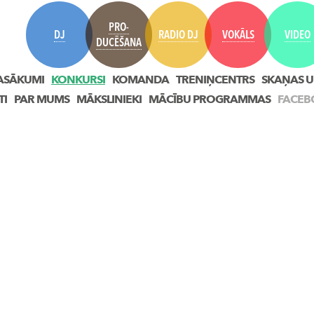
PRO-
DJ
RADIO DJ
VOKĀLS
VIDEO
DUCĒŠANA
ASĀKUMI
KONKURSI
KOMANDA
TRENIŅCENTRS
SKAŅAS U
TI
PAR MUMS
MĀKSLINIEKI
MĀCĪBU PROGRAMMAS
FACEB