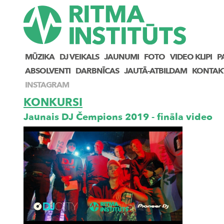
MŪZIKA
DJ VEIKALS
JAUNUMI
FOTO
VIDEO KLIPI
P
ABSOLVENTI
DARBNĪCAS
JAUTĀ-ATBILDAM
KONTAK
INSTAGRAM
KONKURSI
Jaunais DJ Čempions 2019 - fināla video