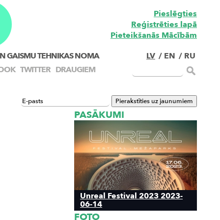
Pieslēgties
Reģistrēties lapā
Pieteikšanās Mācībām
N GAISMU TEHNIKAS NOMA
LV
/
EN
/
RU
OOK
TWITTER
DRAUGIEM
PASĀKUMI
Unreal Festival 2023 2023-
06-14
FOTO