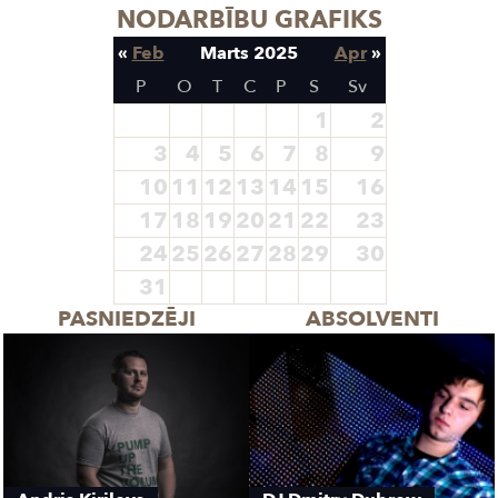
NODARBĪBU GRAFIKS
«
Feb
Marts 2025
Apr
»
P
O
T
C
P
S
Sv
1
2
3
4
5
6
7
8
9
10
11
12
13
14
15
16
17
18
19
20
21
22
23
24
25
26
27
28
29
30
31
PASNIEDZĒJI
ABSOLVENTI