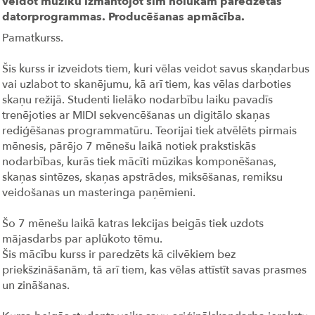
veidot mūziku izmantojot šim nolūkam paredzētās
datorprogrammas. Producēšanas apmācība.
Pamatkurss.
Šis kurss ir izveidots tiem, kuri vēlas veidot savus skaņdarbus
vai uzlabot to skanējumu, kā arī tiem, kas vēlas darboties
skaņu režijā. Studenti lielāko nodarbību laiku pavadīs
trenējoties ar MIDI sekvencēšanas un digitālo skaņas
rediģēšanas programmatūru. Teorijai tiek atvēlēts pirmais
mēnesis, pārējo 7 mēnešu laikā notiek prakstiskās
nodarbības, kurās tiek mācīti mūzikas komponēšanas,
skaņas sintēzes, skaņas apstrādes, miksēšanas, remiksu
veidošanas un masteringa paņēmieni.
Šo 7 mēnešu laikā katras lekcijas beigās tiek uzdots
mājasdarbs par aplūkoto tēmu.
Šis mācību kurss ir paredzēts kā cilvēkiem bez
priekšzināšanām, tā arī tiem, kas vēlas attīstīt savas prasmes
un zināšanas.