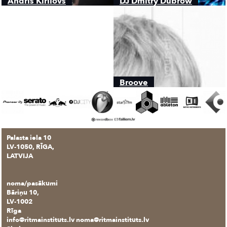
Andris Kirilovs
DJ Dmitry Dubrow
Broove
Palasta iela 10
LV-1050, RĪGA,
LATVIJA
noma/pasākumi
Bāriņu 10,
LV-1002
Rīga
info@ritmainstituts.lv noma@ritmainstituts.lv