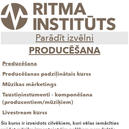
Parādīt izvēlni
PRODUCĒŠANA
Producēšana
Producēšanas padziļinātais kurss
Mūzikas mārketings
Taustiņinstumenti - komponēšana
(producentiem/mūziķiem)
Livestream kurss
Šis kurss ir izveidots cilvēkiem, kuri vēlas iemācīties