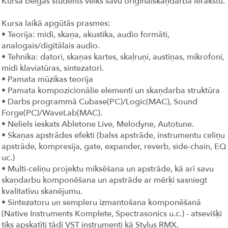
Kursa beigās students veiks savu oriģinālskaņdarba ierakstu.
Kursa laikā apgūtās prasmes:
• Teorija: midi, skaņa, akustika, audio formāti,
analogais/digitālais audio.
• Tehnika: datori, skaņas kartes, skaļruņi, austiņas, mikrofoni,
midi klaviatūras, sintezatori.
• Pamata mūzikas teorija
• Pamata kompozicionālie elementi un skaņdarba struktūra
• Darbs programmā Cubase(PC)/Logic(MAC), Sound
Forge(PC)/WaveLab(MAC).
• Neliels ieskats Abletone Live, Melodyne, Autotune.
• Skaņas apstrādes efekti (balss apstrāde, instrumentu celiņu
apstrāde, kompresija, gate, expander, reverb, side-chain, EQ
uc.)
• Multi-celiņu projektu miksēšana un apstrāde, kā arī savu
skaņdarbu komponēšana un apstrāde ar mērķi sasniegt
kvalitatīvu skanējumu.
• Sintezatoru un sempleru izmantošana komponēšanā
(Native Instruments Komplete, Spectrasonics u.c.) - atsevišķi
tiks apskatīti tādi VST instrumenti kā Stylus RMX,