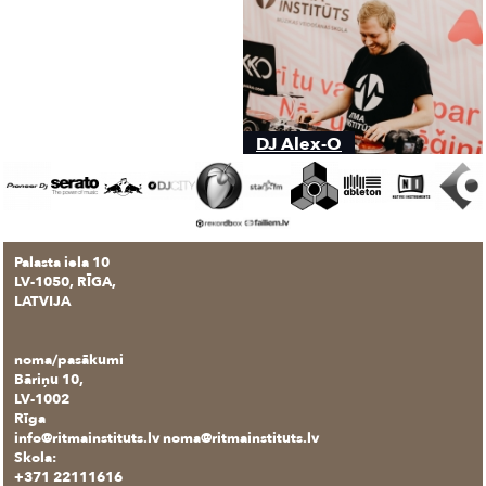
DJ Alex-O
Palasta iela 10
LV-1050, RĪGA,
LATVIJA
noma/pasākumi
Bāriņu 10,
LV-1002
Rīga
info@ritmainstituts.lv noma@ritmainstituts.lv
Skola:
+371 22111616