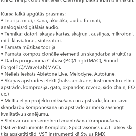
Kursa beigās students veiks savu oriģinālskaņdarba ierakstu.
Kursa laikā apgūtās prasmes:
• Teorija: midi, skaņa, akustika, audio formāti,
analogais/digitālais audio.
• Tehnika: datori, skaņas kartes, skaļruņi, austiņas, mikrofoni,
midi klaviatūras, sintezatori.
• Pamata mūzikas teorija
• Pamata kompozicionālie elementi un skaņdarba struktūra
• Darbs programmā Cubase(PC)/Logic(MAC), Sound
Forge(PC)/WaveLab(MAC).
• Neliels ieskats Abletone Live, Melodyne, Autotune.
• Skaņas apstrādes efekti (balss apstrāde, instrumentu celiņu
apstrāde, kompresija, gate, expander, reverb, side-chain, EQ
uc.)
• Multi-celiņu projektu miksēšana un apstrāde, kā arī savu
skaņdarbu komponēšana un apstrāde ar mērķi sasniegt
kvalitatīvu skanējumu.
• Sintezatoru un sempleru izmantošana komponēšanā
(Native Instruments Komplete, Spectrasonics u.c.) - atsevišķi
tiks apskatīti tādi VST instrumenti kā Stylus RMX,