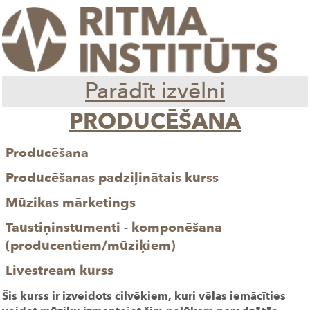
Parādīt izvēlni
PRODUCĒŠANA
Producēšana
Producēšanas padziļinātais kurss
Mūzikas mārketings
Taustiņinstumenti - komponēšana
(producentiem/mūziķiem)
Livestream kurss
Šis kurss ir izveidots cilvēkiem, kuri vēlas iemācīties