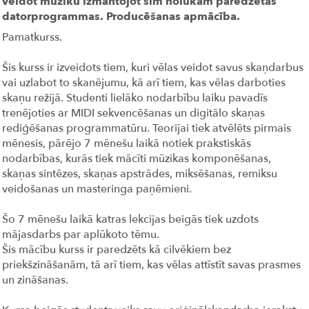
veidot mūziku izmantojot šim nolūkam paredzētās
datorprogrammas. Producēšanas apmācība.
Pamatkurss.
Šis kurss ir izveidots tiem, kuri vēlas veidot savus skaņdarbus
vai uzlabot to skanējumu, kā arī tiem, kas vēlas darboties
skaņu režijā. Studenti lielāko nodarbību laiku pavadīs
trenējoties ar MIDI sekvencēšanas un digitālo skaņas
rediģēšanas programmatūru. Teorijai tiek atvēlēts pirmais
mēnesis, pārējo 7 mēnešu laikā notiek prakstiskās
nodarbības, kurās tiek mācīti mūzikas komponēšanas,
skaņas sintēzes, skaņas apstrādes, miksēšanas, remiksu
veidošanas un masteringa paņēmieni.
Šo 7 mēnešu laikā katras lekcijas beigās tiek uzdots
mājasdarbs par aplūkoto tēmu.
Šis mācību kurss ir paredzēts kā cilvēkiem bez
priekšzināšanām, tā arī tiem, kas vēlas attīstīt savas prasmes
un zināšanas.