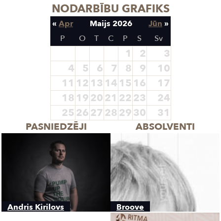
NODARBĪBU GRAFIKS
«
Apr
Maijs 2026
Jūn
»
P
O
T
C
P
S
Sv
1
2
3
4
5
6
7
8
9
10
11
12
13
14
15
16
17
18
19
20
21
22
23
24
25
26
27
28
29
30
31
PASNIEDZĒJI
ABSOLVENTI
Andris Kirilovs
Broove