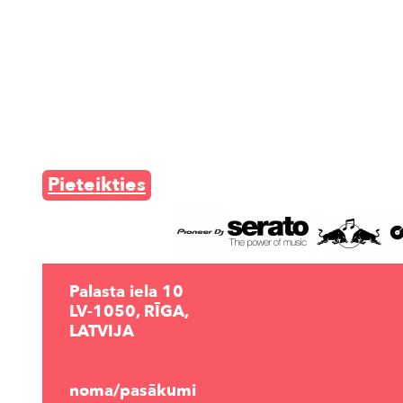
Pieteikties
Palasta iela 10
LV-1050, RĪGA,
LATVIJA
noma/pasākumi