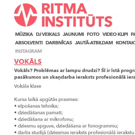
MŪZIKA
DJ VEIKALS
JAUNUMI
FOTO
VIDEO KLIPI
P
ABSOLVENTI
DARBNĪCAS
JAUTĀ-ATBILDAM
KONTAK
INSTAGRAM
VOKĀLS
Vokāls? Problēmas ar lampu drudzi? Šī ir īstā prog
pasākumos un skaņdarba ieraksts profesionālā iera
Vokāla klase
Kursa laikā apgūtās prasmes:
• elpošanas tehnika;
• dziedāšanas pamati;
• dziedāšana ar mikrofonu;
• dziesmu apguve, dziedāšana ar fonogrammu;
• darbs studijā (dziesmas ieraksts profesionālā ierakstu 