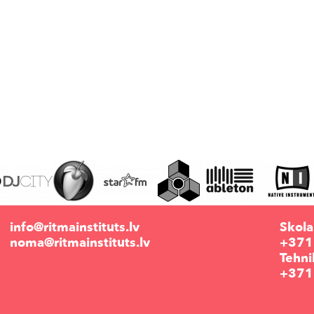
info@ritmainstituts.lv
Skola
noma@ritmainstituts.lv
+371
Tehni
+371
Krēs