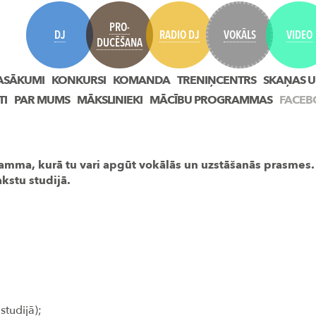
PRO-
DJ
RADIO DJ
VOKĀLS
VIDEO
DUCĒŠANA
ASĀKUMI
KONKURSI
KOMANDA
TRENIŅCENTRS
SKAŅAS U
TI
PAR MUMS
MĀKSLINIEKI
MĀCĪBU PROGRAMMAS
FACEB
ramma, kurā tu vari apgūt vokālās un uzstāšanās prasmes.
kstu studijā.
studijā);