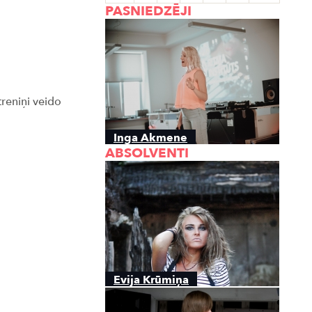
PASNIEDZĒJI
treniņi veido
Inga Akmene
ABSOLVENTI
Evija Krūmiņa