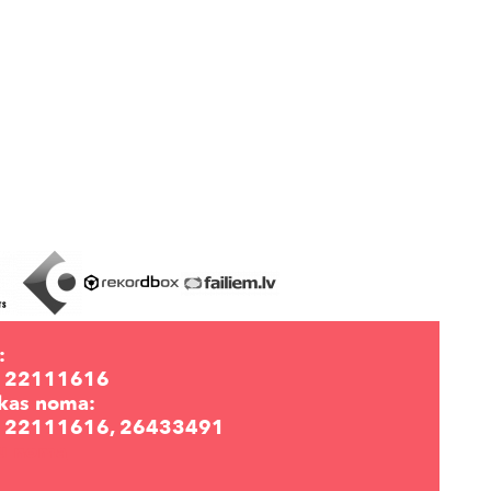
:
 22111616
kas noma:
 22111616, 26433491
lu noma