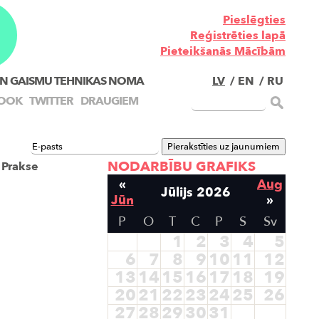
Pieslēgties
Reģistrēties lapā
Pieteikšanās Mācībām
N GAISMU TEHNIKAS NOMA
LV
/
EN
/
RU
OOK
TWITTER
DRAUGIEM
NODARBĪBU GRAFIKS
 Prakse
«
Aug
Jūlijs 2026
Jūn
»
P
O
T
C
P
S
Sv
1
2
3
4
5
6
7
8
9
10
11
12
13
14
15
16
17
18
19
20
21
22
23
24
25
26
27
28
29
30
31