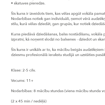
• skatuves pieredze.
Šis kurss ir izveidots tiem, kas vēlas apgūt vokāla pama
Nodarbības notiek gan individuāli, ņemot vērā audzēkņ
stilu, kurā vēlas dziedāt, gan grupās, kur notiek dziedā
Kurss piedāvā dziedāšanas, balss nostādīšanu, vokāla pi
izpratni, kā noņemt slodzi no balsenes - dziedot un skan
Šis kurss ir unikāls ar to, ka mācību beigās audzēkņiem i
dziesmu profesionālā ierakstu studijā un uzstāties pas
Klase: 2-5 cilv.
Vecums: 11+
Nodarbības: 8 mācību stundas (viena mācību stunda vo
(2 x 45 min / nedēļā)