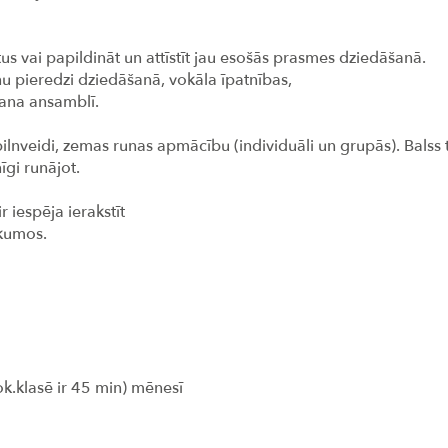
tus vai papildināt un attīstīt jau esošās prasmes dziedāšanā.
u pieredzi dziedāšanā, vokāla īpatnības,
šana ansamblī.
lnveidi, zemas runas apmācību (individuāli un grupās). Balss 
īgi runājot.
r iespēja ierakstīt
ākumos.
k.klasē ir 45 min) mēnesī