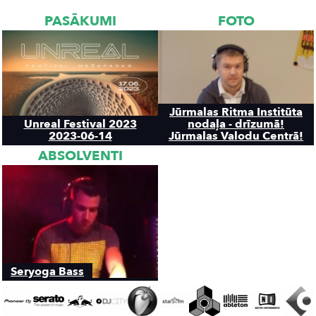
PASĀKUMI
FOTO
Jūrmalas Ritma Institūta
Unreal Festival 2023
nodaļa - drīzumā!
2023-06-14
Jūrmalas Valodu Centrā!
ABSOLVENTI
Seryoga Bass