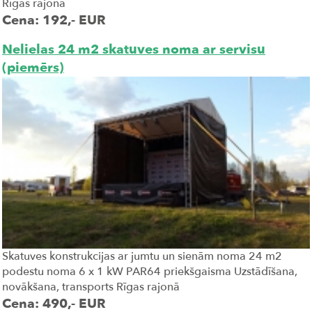
Rīgas rajonā
Cena: 192,- EUR
Nelielas 24 m2 skatuves noma ar servisu
(piemērs)
Skatuves konstrukcijas ar jumtu un sienām noma 24 m2
podestu noma 6 x 1 kW PAR64 priekšgaisma Uzstādīšana,
novākšana, transports Rīgas rajonā
Cena: 490,- EUR