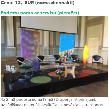
Cena: 12,- EUR (noma diennaktī)
Podestu noma ar servisu (piemērs)
4x 2 m2 podestu noma (8 m2) Drapērija, stiprinājumi,
uzstādīšanas materiāli Uzstādīšana, novākšana, transports