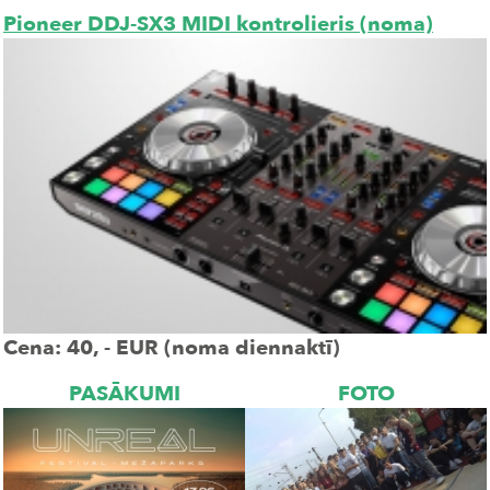
Pioneer DDJ-SX3 MIDI kontrolieris (noma)
Cena: 40, - EUR (noma diennaktī)
PASĀKUMI
FOTO