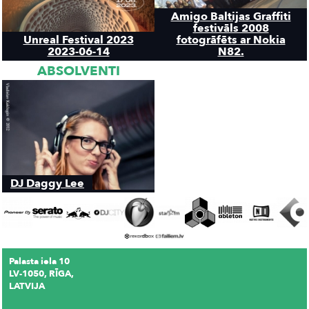
Amigo Baltijas Graffiti
festivāls 2008
Unreal Festival 2023
fotogrāfēts ar Nokia
2023-06-14
N82.
ABSOLVENTI
DJ Daggy Lee
Palasta iela 10
LV-1050, RĪGA,
LATVIJA