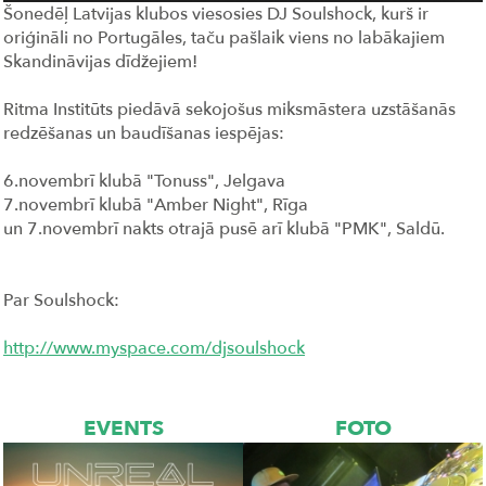
Šonedēļ Latvijas klubos viesosies DJ Soulshock, kurš ir
oriģināli no Portugāles, taču pašlaik viens no labākajiem
Skandināvijas dīdžejiem!
Ritma Institūts piedāvā sekojošus miksmāstera uzstāšanās
redzēšanas un baudīšanas iespējas:
6.novembrī klubā "Tonuss", Jelgava
7.novembrī klubā "Amber Night", Rīga
un 7.novembrī nakts otrajā pusē arī klubā "PMK", Saldū.
Par Soulshock:
http://www.myspace.com/djsoulshock
EVENTS
FOTO