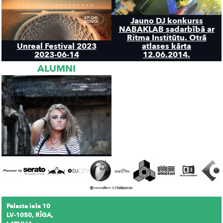
Jauno DJ konkurss
NABAKLAB sadarbībā ar
Ritma Institūtu. Otrā
Unreal Festival 2023
atlases kārta
2023-06-14
12.06.2014.
ALUMNI
Palasta iela 10
LV-1050, RĪGA,