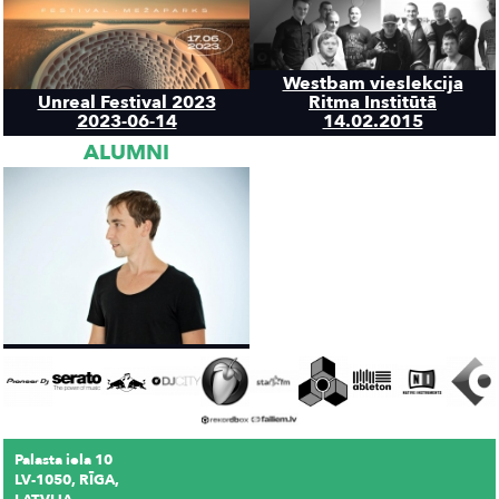
Westbam vieslekcija
Unreal Festival 2023
Ritma Institūtā
2023-06-14
14.02.2015
ALUMNI
Palasta iela 10
LV-1050, RĪGA,