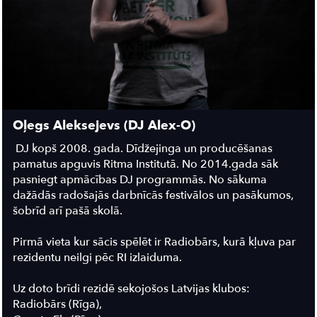
Oļegs Aleksejevs (DJ Alex-O)
DJ kopš 2008. gada. Dīdžejinga un producēšanas
pamatus apguvis Ritma Institutā. No 2014.gada sāk
pasniegt apmācības DJ programmās. No sākuma
dažādās radošajās darbnīcās festivālos un pasākumos,
šobrīd arī pašā skolā.
Pirmā vieta kur sācis spēlēt ir Radiobārs, kurā kļuva par
rezidentu neilgi pēc RI izlaiduma.
Uz doto brīdi rezidē sekojošos Latvijas klubos:
Radiobārs (Rīga),