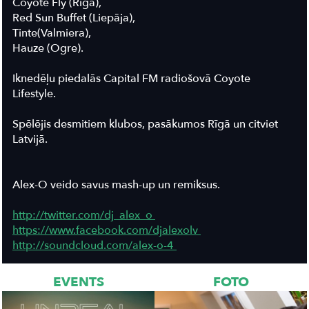
Coyote Fly (Rīga),
Red Sun Buffet (Liepāja),
Tinte(Valmiera),
Hauze (Ogre).
Iknedēļu piedalās Capital FM radiošovā Coyote
Lifestyle.
Spēlējis desmitiem klubos, pasākumos Rīgā un citviet
Latvijā.
Alex-O veido savus mash-up un remiksus.
http://twitter.com/dj_alex_o
https://www.facebook.com/djalexolv
http://soundcloud.com/alex-o-4
EVENTS
FOTO