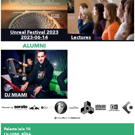
Unreal Festival 2023
2023-06-14
Lectures
ALUMNI
DJ MIAMI
Palasta iela 10
LV-1050, RĪGA,