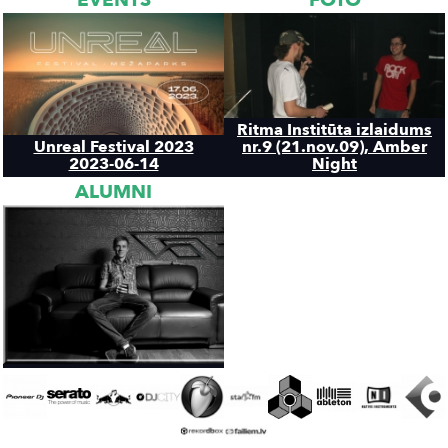
EVENTS
FOTO
Ritma Institūta izlaidums
Unreal Festival 2023
nr.9 (21.nov.09), Amber
2023-06-14
Night
ALUMNI