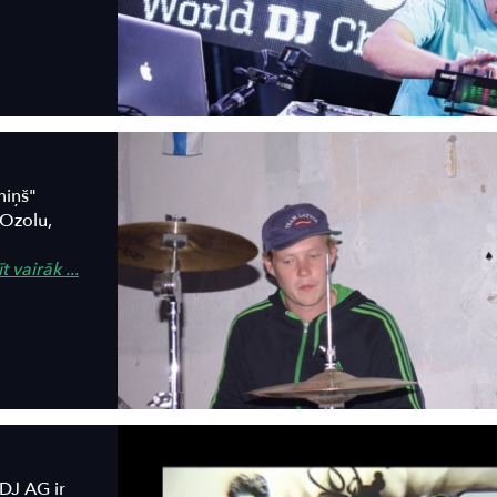
miņš"
 Ozolu,
t vairāk ...
 DJ AG ir