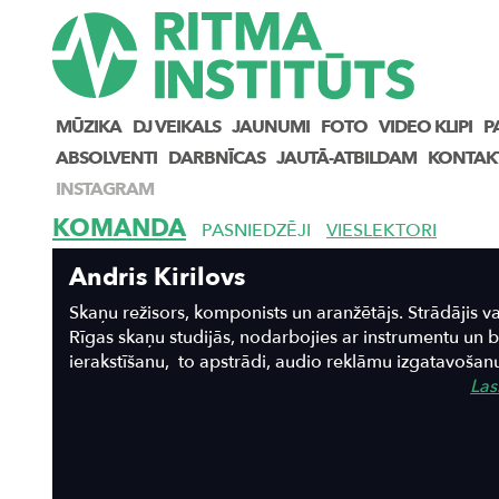
MŪZIKA
DJ VEIKALS
JAUNUMI
FOTO
VIDEO KLIPI
P
ABSOLVENTI
DARBNĪCAS
JAUTĀ-ATBILDAM
KONTAK
INSTAGRAM
KOMANDA
PASNIEDZĒJI
VIESLEKTORI
Andris Kirilovs
Skaņu režisors, komponists un aranžētājs. Strādājis v
Rīgas skaņu studijās, nodarbojies ar instrumentu un b
ierakstīšanu, to apstrādi, audio reklāmu izgatavošanu, 
Lasī