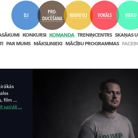
PRO-
DJ
RADIO DJ
VOKĀLS
VIDEO
DUCĒŠANA
ASĀKUMI
KONKURSI
KOMANDA
TRENIŅCENTRS
SKAŅAS U
TI
PAR MUMS
MĀKSLINIEKI
MĀCĪBU PROGRAMMAS
FACEB
airākās
alss
film ...
t vairāk ...