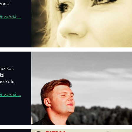
znes”
t vairāk ...
mūzikas
zi
usskolu,
t vairāk ...