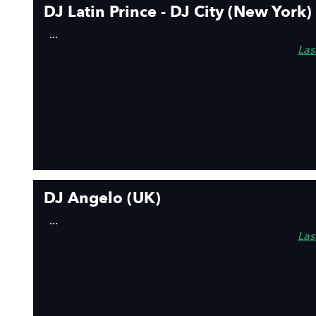
DJ Latin Prince - DJ City (New York)
...
Lasī
DJ Angelo (UK)
...
Lasī