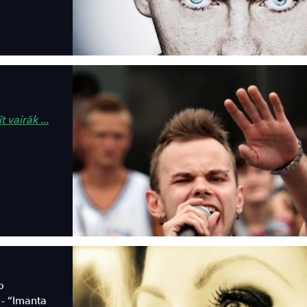
t vairāk ...
o
- “Imanta