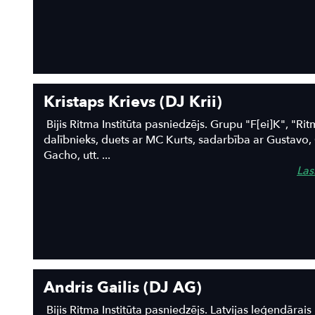
Kristaps Krievs (DJ Krii)
Bijis Ritma Institūta pasniedzējs. Grupu "F[ei]K", "Rit
dalībnieks, duets ar MC Kurts, sadarbība ar Gustavo,
Gacho, utt. ...
Lasī
Andris Gailis (DJ AG)
Bijis Ritma Institūta pasniedzējs. Latvijas leģendārais