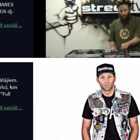
TMARES
US dj-
t vairāk ...
ātājiem.
lu), kas
"Full
t vairāk ...