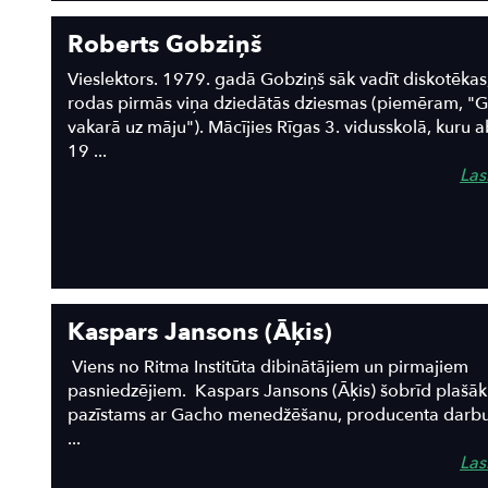
Roberts Gobziņš
Vieslektors. 1979. gadā Gobziņš sāk vadīt diskotēkas
rodas pirmās viņa dziedātās dziesmas (piemēram, "G
vakarā uz māju"). Mācījies Rīgas 3. vidusskolā, kuru a
19 ...
Lasī
Kaspars Jansons (Āķis)
Viens no Ritma Institūta dibinātājiem un pirmajiem
pasniedzējiem. Kaspars Jansons (Āķis) šobrīd plašāk
pazīstams ar Gacho menedžēšanu, producenta darbu
...
Lasī