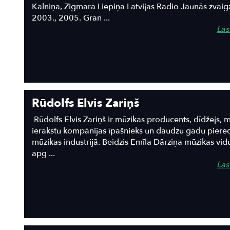
Kalniņa, Zigmara Liepiņa Latvijas Radio Jaunās zvaig
2003., 2005. Gran ...
Lasī
Rūdolfs Elvis Zariņš
Rūdolfs Elvis Zariņš ir mūzikas producents, dīdžejs, 
ierakstu kompānijas īpašnieks un daudzu gadu piered
mūzikas industrijā. Beidzis Emīla Dārziņa mūzikas vid
apg ...
Lasī