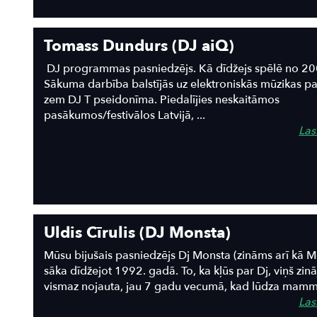
Tomass Dundurs (DJ aiQ)
DJ programmas pasniedzējs. Kā dīdžejs spēlē no 2
Sākuma darbība balstījās uz elektroniskās mūzikas p
zem DJ T pseidonīma. Piedalījies neskaitāmos
pasākumos/festivālos Latvijā, ...
Lasī
Uldis Cīrulis (DJ Monsta)
Mūsu bijušais pasniedzējs Dj Monsta (zināms arī kā M
sāka dīdžejot 1992. gadā. To, ka kļūs par Dj, viņš zinā
vismaz nojauta, jau 7 gadu vecumā, kad lūdza mammai,
Lasī