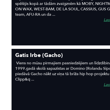
spēlējis kopā ar tādām zvaigznēm kā MOBY, NIGH
ON WAX, WEST-BAM, DE LA SOUL, CASSIUS, GUS G
team, AFU-RA un da ...
Lasī
Gatis Irbe (Gacho)
Viens no mūsu pirmajiem pasniedzējiem un līdzdibin
1999.gadā skolā sapazīstas ar Domino (Rolandu Sīpo
piedāvā Gacho nākt uz viņa tā brīža hip hop projektu 
Clipp&q ...
Lasī