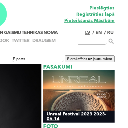
Pieslēgties
Reģistrēties lapā
Pieteikšanās Mācībām
N GAISMU TEHNIKAS NOMA
LV
/
EN
/
RU
OOK
TWITTER
DRAUGIEM
PASĀKUMI
Unreal Festival 2023 2023-
06-14
FOTO