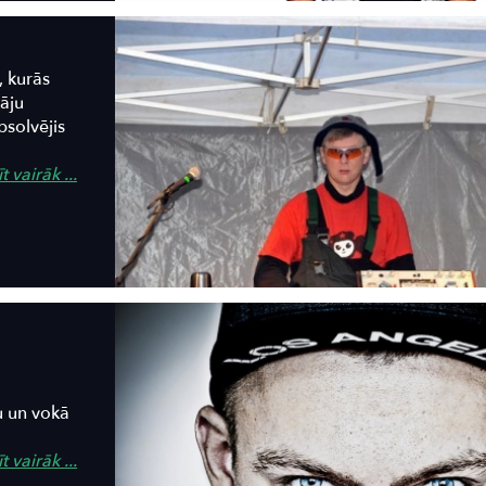
, kurās
āju
bsolvējis
t vairāk ...
 un vokā
t vairāk ...