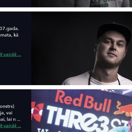
007.gada.
amata, kā
t vairāk ...
onstrs)
ja, vai
 lai n ...
t vairāk ...