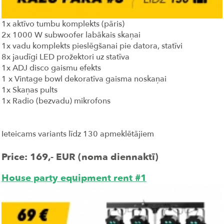
1x aktīvo tumbu komplekts (pāris)
2x 1000 W subwoofer labākais skaņai
1x vadu komplekts pieslēgšanai pie datora, statīvi
8x jaudīgi LED prožektori uz statīva
1x ADJ disco gaismu efekts
1 x Vintage bowl dekoratīva gaisma noskaņai
1x Skaņas pults
1x Radio (bezvadu) mikrofons
Ieteicams variants līdz 130 apmeklētājiem
Price: 169,- EUR (noma diennaktī)
House party equipment rent #1