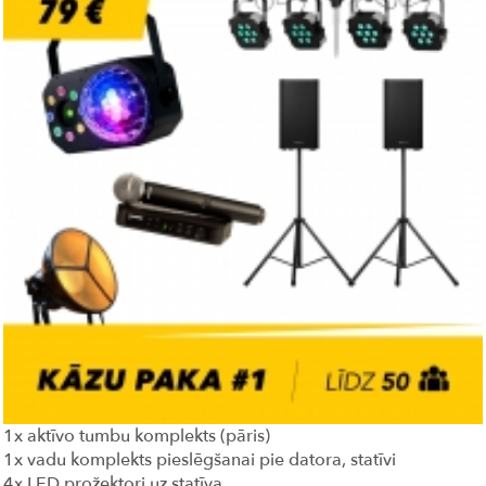
1x aktīvo tumbu komplekts (pāris)
1x vadu komplekts pieslēgšanai pie datora, statīvi
4x LED prožektori uz statīva