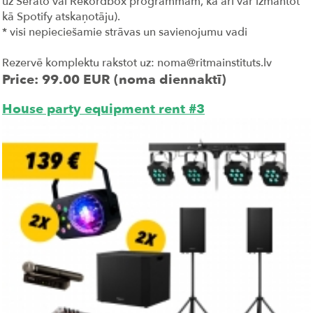
uz Serato vai Rekordbox programmām, kā arī var izmantot
kā Spotify atskaņotāju).
* visi nepieciešamie strāvas un savienojumu vadi
Rezervē komplektu rakstot uz: noma@ritmainstituts.lv
Price: 99.00 EUR (noma diennaktī)
House party equipment rent #3