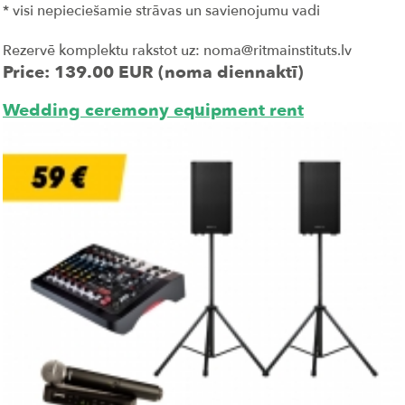
* visi nepieciešamie strāvas un savienojumu vadi
Rezervē komplektu rakstot uz: noma@ritmainstituts.lv
Price: 139.00 EUR (noma diennaktī)
Wedding ceremony equipment rent