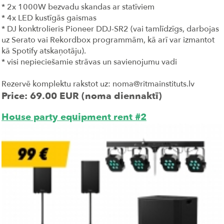
* 2x 1000W bezvadu skandas ar statīviem
* 4x LED kustīgās gaismas
* DJ konktrolieris Pioneer DDJ-SR2 (vai tamlīdzīgs, darbojas
uz Serato vai Rekordbox programmām, kā arī var izmantot
kā Spotify atskaņotāju).
* visi nepieciešamie strāvas un savienojumu vadi
Rezervē komplektu rakstot uz: noma@ritmainstituts.lv
Price: 69.00 EUR (noma diennaktī)
House party equipment rent #2