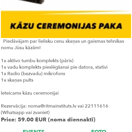
Piedāvājam par lielisku cenu skaņas un gaismas tehnikas
nomu Jūsu kāzām!
1x aktīvo tumbu komplekts (pāris)
1x vadu komplekts pieslēgšanai pie datora, statīvi
1x Radio (bezvadu) mikrofons
1x skaņas pults
Ieteicams kāzu ceremonijai
Rezervācija: noma@ritmainstituts.lv vai 22111616
(Whatsapp vai zvaniet)
Price: 59.00 EUR (noma diennaktī)