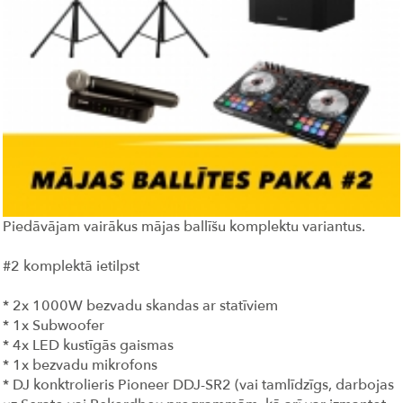
Piedāvājam vairākus mājas ballīšu komplektu variantus.
#2 komplektā ietilpst
* 2x 1000W bezvadu skandas ar statīviem
* 1x Subwoofer
* 4x LED kustīgās gaismas
* 1x bezvadu mikrofons
* DJ konktrolieris Pioneer DDJ-SR2 (vai tamlīdzīgs, darbojas