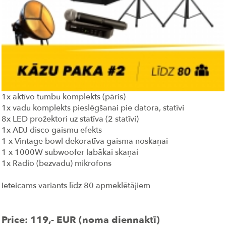
1x aktīvo tumbu komplekts (pāris)
1x vadu komplekts pieslēgšanai pie datora, statīvi
8x LED prožektori uz statīva (2 statīvi)
1x ADJ disco gaismu efekts
1 x Vintage bowl dekoratīva gaisma noskaņai
1 x 1000W subwoofer labākai skaņai
1x Radio (bezvadu) mikrofons
Ieteicams variants līdz 80 apmeklētājiem
Price: 119,- EUR (noma diennaktī)