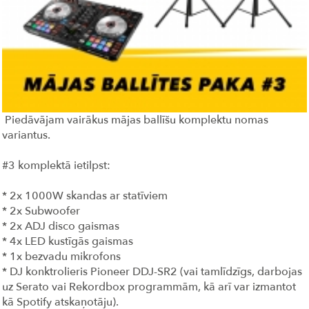
Piedāvājam vairākus mājas ballīšu komplektu nomas
variantus.
#3 komplektā ietilpst:
* 2x 1000W skandas ar statīviem
* 2x Subwoofer
* 2x ADJ disco gaismas
* 4x LED kustīgās gaismas
* 1x bezvadu mikrofons
* DJ konktrolieris Pioneer DDJ-SR2 (vai tamlīdzīgs, darbojas
uz Serato vai Rekordbox programmām, kā arī var izmantot
kā Spotify atskaņotāju).